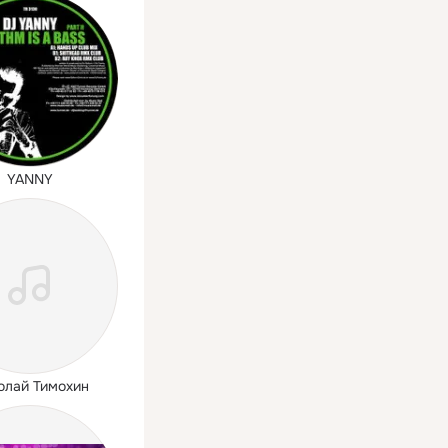
YANNY
олай Тимохин