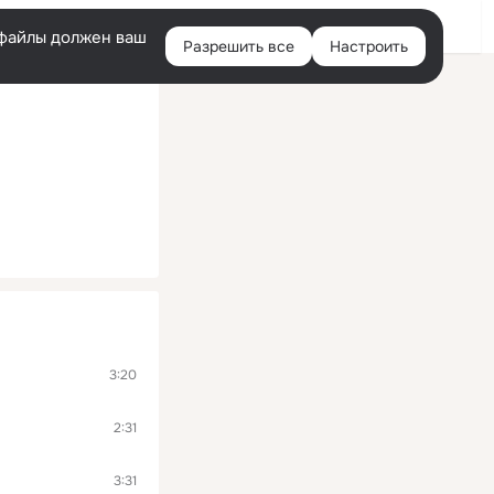
Помощь
Войти
й
e-файлы должен ваш
Разрешить все
Настроить
Правая
колонка
3:20
2:31
3:31