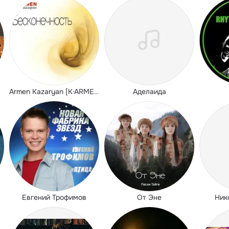
Аделаида
Armen Kazaryan [K·ARMEN]
Евгений Трофимов
От Эне
Ник