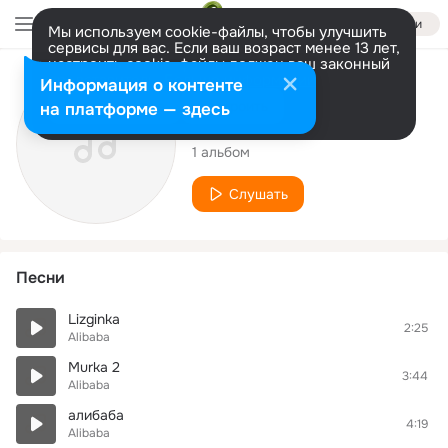
Войти
Мы используем cookie-файлы, чтобы улучшить
сервисы для вас. Если ваш возраст менее 13 лет,
настроить cookie-файлы должен ваш законный
представитель.
Больше информации
Исполнитель
Информация о контенте
Разрешить все
Настроить
на платформе — здесь
Alibaba
1 альбом
Слушать
Песни
Lizginka
2:25
Alibaba
Murka 2
3:44
Alibaba
алибаба
4:19
Alibaba