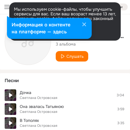
Войти
Мы используем cookie-файлы, чтобы улучшить
сервисы для вас. Если ваш возраст менее 13 лет,
настроить cookie-файлы должен ваш законный
представитель.
Больше информации
Исполнитель
Информация о контенте
Разрешить все
Настроить
на платформе — здесь
Светлана Островская
3 альбома
Слушать
Песни
Дочка
3:04
Светлана Островская
Она звалась Татьяною
3:59
Светлана Островская
В Тополях
3:35
Светлана Островская