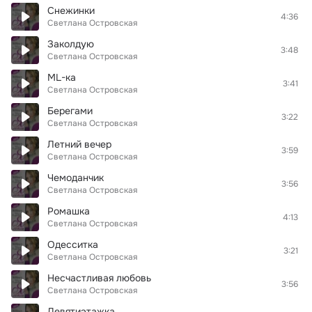
Снежинки
4:36
Светлана Островская
Заколдую
3:48
Светлана Островская
ML-ка
3:41
Светлана Островская
Берегами
3:22
Светлана Островская
Летний вечер
3:59
Светлана Островская
Чемоданчик
3:56
Светлана Островская
Ромашка
4:13
Светлана Островская
Одесситка
3:21
Светлана Островская
Несчастливая любовь
3:56
Светлана Островская
Девятиэтажка