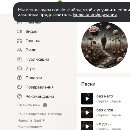
Мы используем cookie-файлы, чтобы улучшить сервис
законный представитель.
Больше информации
Левая
Главная
колонка
Видео
Группы
Люди
Публикации
Игры
Подарки
Песни
Поздравления
без него
Рекомендации
Сергей Шаров
Сменить язык
без слов
Рекламодателям
Помощь
Сергей Шаров
Новости
Ещё
не до --
Мы применяем
Сергей Шаров