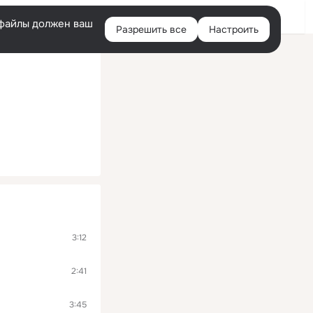
Помощь
Войти
й
e-файлы должен ваш
Разрешить все
Настроить
Правая
колонка
3:12
2:41
3:45