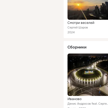
Смотри веселей
Сергей Шаров
2024
Сборники
Иваново
Денис Андросов feat.