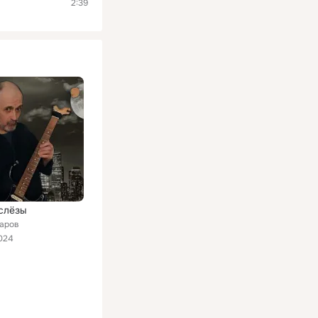
2:39
слёзы
аров
024