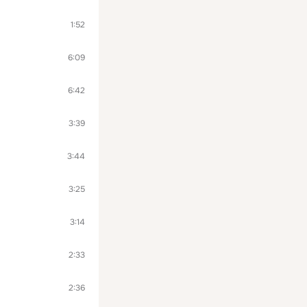
1:52
6:09
6:42
3:39
3:44
3:25
3:14
2:33
2:36