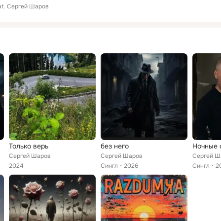
t.
Сергей Шаров
Только верь
без него
Ночные 
Сергей Шаров
Сергей Шаров
Сергей Ш
2024
Сингл
2026
Сингл
2