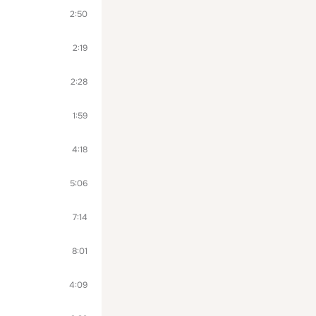
2:50
2:19
2:28
1:59
4:18
5:06
7:14
8:01
4:09