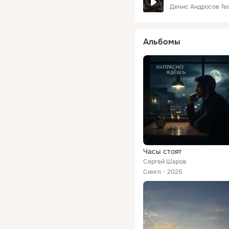
Денис Андросов
fea
Альбомы
Часы стоят
Сергей Шаров
Сингл
2025