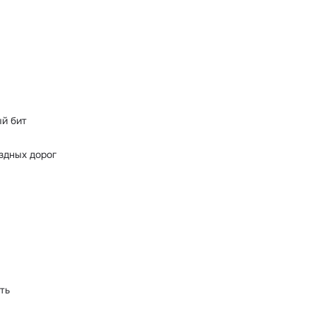
й бит
здных дорог
ть