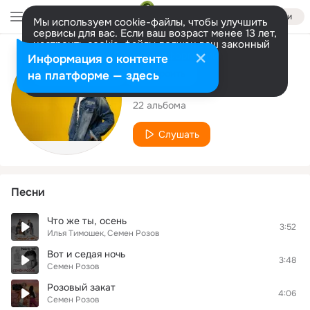
Войти
Мы используем cookie-файлы, чтобы улучшить
сервисы для вас. Если ваш возраст менее 13 лет,
настроить cookie-файлы должен ваш законный
представитель.
Больше информации
Исполнитель
Информация о контенте
Разрешить все
Настроить
на платформе — здесь
Семен Розов
22 альбома
Слушать
Песни
Что же ты, осень
3:52
Илья Тимошек
Семен Розов
Вот и седая ночь
3:48
Семен Розов
Розовый закат
4:06
Семен Розов