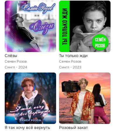
Слёзы
Ты только жди
Семен Розов
Семен Розов
Сингл
2024
Сингл
2023
Я так хочу всё вернуть
Розовый закат