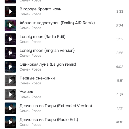
Семен Розов
В городе бродит ночь
3:33
Семен Розов
Абонент недоступен (Dmitry AIR Remix)
3:04
Семен Розов
Lonely moon (Radio Edit)
5:52
Семён Розов
Lonely moon (English version)
3:56
Семён Розов
Одинокая луна (Lalykin remix)
4:02
Семен Розов
Первые снежинки
5:51
Семен Розов
Ученик
4:57
Семен Розов
Девчонка из Твери (Extended Version)
5:21
Семен Розов
Девчонка из Твери (Radio Edit)
4:30
Семен Розов