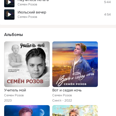
5:44
Семен Розов
Июльский вечер
4:54
Семен Розов
Альбомы
Учитель мой
Вот и седая ночь
Семен Розов
Семен Розов
2023
Сингл
2022