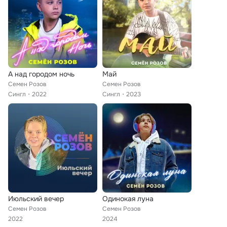
А над городом ночь
Май
Семен Розов
Семен Розов
Сингл
2022
Сингл
2023
Июльский вечер
Одинокая луна
Семен Розов
Семен Розов
2022
2024