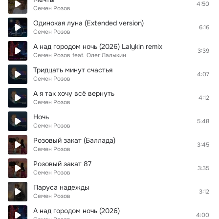
4:50
Семен Розов
Одинокая луна (Extended version)
6:16
Семен Розов
А над городом ночь (2026) Lalykin remix
3:39
Семен Розов
feat.
Олег Лалыкин
Тридцать минут счастья
4:07
Семен Розов
А я так хочу всё вернуть
4:12
Семен Розов
Ночь
5:48
Семен Розов
Розовый закат (Баллада)
3:45
Семен Розов
Розовый закат 87
3:35
Семен Розов
Паруса надежды
3:12
Семен Розов
А над городом ночь (2026)
4:00