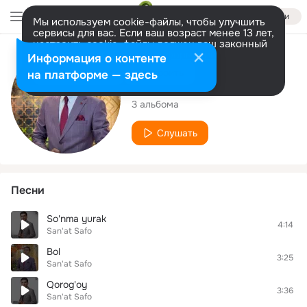
Войти
Мы используем cookie-файлы, чтобы улучшить
сервисы для вас. Если ваш возраст менее 13 лет,
настроить cookie-файлы должен ваш законный
представитель.
Больше информации
Исполнитель
Информация о контенте
Разрешить все
Настроить
на платформе — здесь
Sanat Safo
3 альбома
Слушать
Песни
So'nma yurak
4:14
San'at Safo
Bol
3:25
San'at Safo
Qorog'oy
3:36
San'at Safo