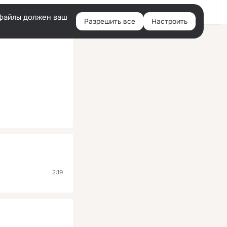
Помощь
Войти
й
e-файлы должен ваш
Разрешить все
Настроить
Правая
колонка
2:19