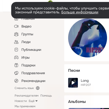
Мы используем cookie-файлы, чтобы улучшить сервис
законный представитель.
Больше информации
Левая
Главная
колонка
Видео
Группы
Люди
Публикации
Игры
Подарки
Песни
Поздравления
Long
Рекомендации
HIP207
Сменить язык
Рекламодателям
Помощь
Новости
Ещё
Альбомы
Мы применяем