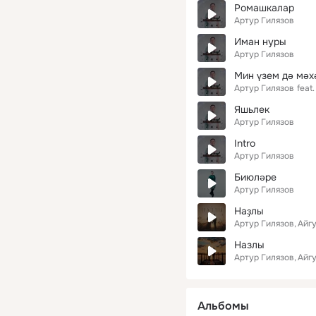
Ромашкалар
Артур Гилязов
Иман нуры
Артур Гилязов
Мин үзем дә мәх
Артур Гилязов
feat.
Яшьлек
Артур Гилязов
Intro
Артур Гилязов
Биюләре
Артур Гилязов
Наҙлы
Артур Гилязов
Айг
Назлы
Артур Гилязов
Айг
Альбомы