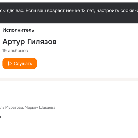
Русски
ы для вас. Если ваш возраст менее 13 лет, настроить cooki
Исполнитель
Артур Гилязов
19 альбомов
Слушать
уль Муратова
Марьям Шакаева
м