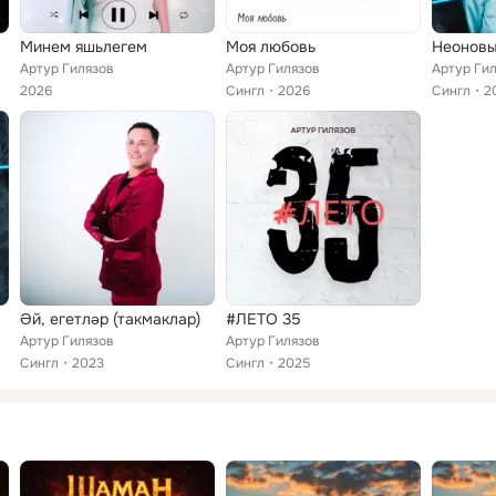
Минем яшьлегем
Моя любовь
Неонов
Артур Гилязов
Артур Гилязов
Артур Ги
2026
Сингл
2026
Сингл
2
Әй, егетләр (такмаклар)
#ЛЕТО 35
Артур Гилязов
Артур Гилязов
Сингл
2023
Сингл
2025