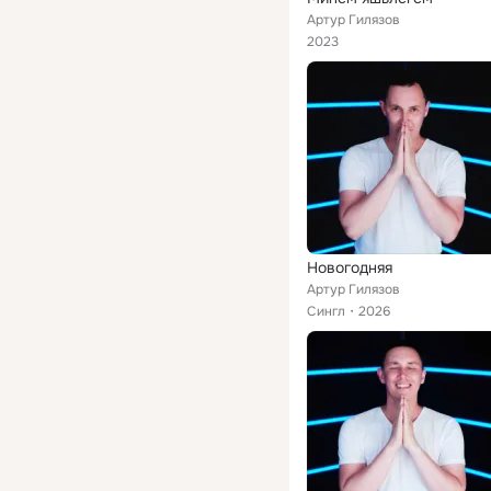
Артур Гилязов
2023
Новогодняя
Артур Гилязов
Сингл
2026