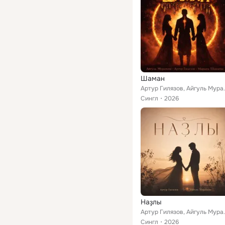
Шаман
Артур Гилязов, Ай
Сингл
2026
Наҙлы
Артур Гиляз
Сингл
2026