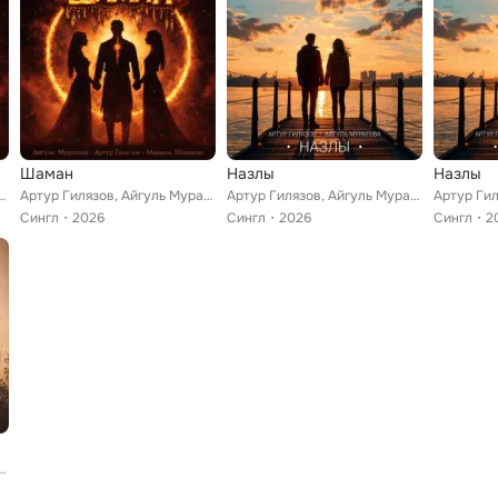
Шаман
Назлы
Назлы
гуль Муратова, Марьям Шакаева
Артур Гилязов, Айгуль Муратова, Марьям Шакаева
Артур Гилязов, Айгуль Муратова
Сингл
2026
Сингл
2026
Сингл
2
ов, Айгуль Муратова