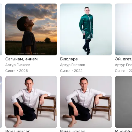
Сагынам, әнием
Биюләре
Әй, егет
Артур Гилязов
Артур Гилязов
Артур Ги
Сингл
2026
Сингл
2022
Сингл
2
Ромашкалар
Ромашкалар