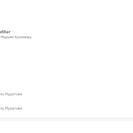
әббәт
Марьям Халимова
уль Муратова
уль Муратова