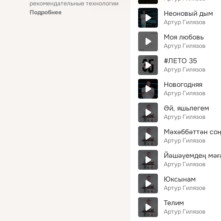
рекомендательные технологии
Подробнее
Неоновый дым
Артур Гилязов
Моя любовь
Артур Гилязов
#ЛЕТО 35
Артур Гилязов
Новогодняя
Артур Гилязов
Әй, яшьлегем
Артур Гилязов
Мәхәббәттән соң
Артур Гилязов
Йәшәүемдең мәғ
Артур Гилязов
Юксынам
Артур Гилязов
Телим
Артур Гилязов