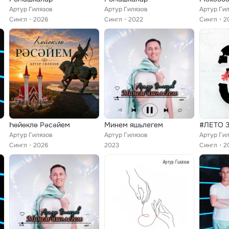
Артур Гилязов
Артур Гилязов
Артур Ги
Сингл
2026
Сингл
2022
Сингл
2
Һөйөклө Рәсәйем
Минем яшьлегем
#ЛЕТО 
Артур Гилязов
Артур Гилязов
Артур Ги
Сингл
2026
2023
Сингл
2