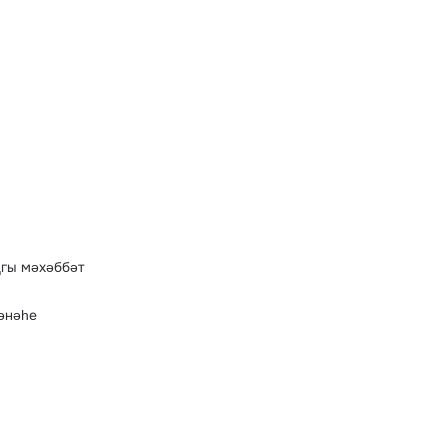
гы мәхәббәт
әнәһе