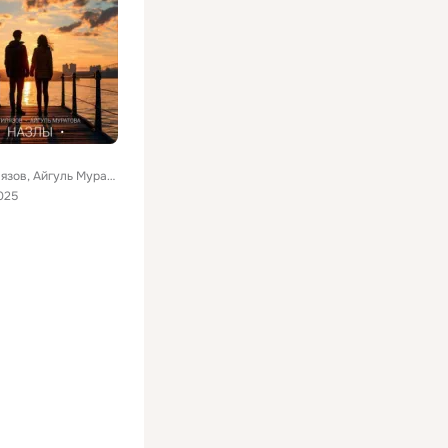
Артур Гилязов, Айгуль Муратова
025