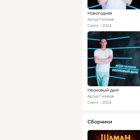
Новогодняя
Артур Гилязов
Сингл
2024
Неоновый дым
Артур Гилязов
Сингл
2024
Сборники