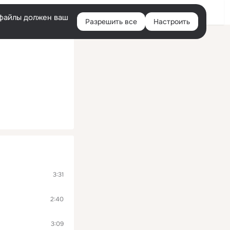
Помощь
Войти
й
e-файлы должен ваш
Разрешить все
Настроить
Правая
колонка
3:31
2:40
3:09