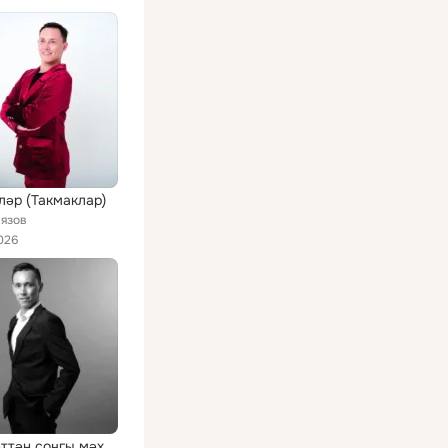
ләр (Такмаклар)
лязов
026
Мәхәббәттән соңгы мәхәббәт