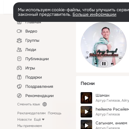
Мы используем cookie-файлы, чтобы улучшить сервис
законный представитель.
Больше информации
Левая
Главная
колонка
Видео
Группы
Люди
Публикации
Игры
Подарки
Песни
Поздравления
Шаман
Рекомендации
Артур Гилязов
Айг
Сменить язык
Һөйөклө Рәсәйе
Рекламодателям
Помощь
Артур Гилязов
Новости
Ещё
Сагынам, әнием
Мы применяем
Артур Гилязов