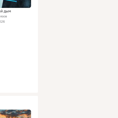
ый дым
лязов
026