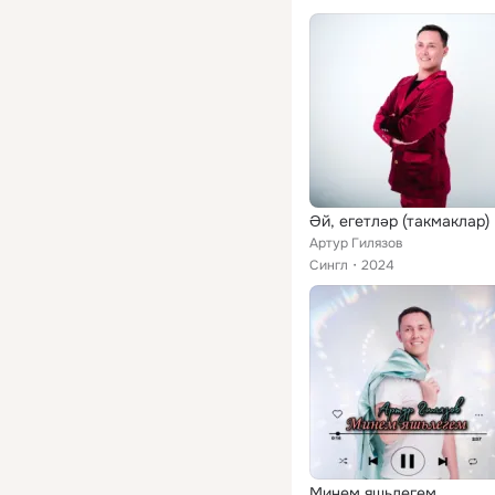
Әй, егетләр (такмаклар)
Артур Гилязов
Сингл
2024
Минем яшьлегем