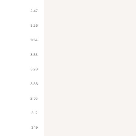
2:47
3:26
3:34
3:33
3:28
3:38
2:53
3:12
3:19