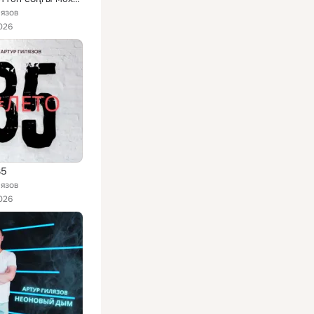
лязов
026
35
лязов
026