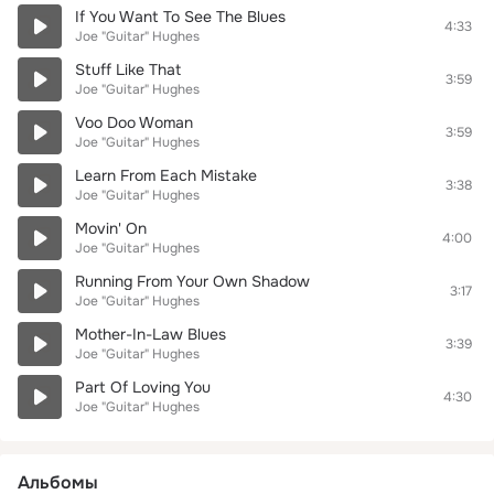
If You Want To See The Blues
4:33
Joe "Guitar" Hughes
Stuff Like That
3:59
Joe "Guitar" Hughes
Voo Doo Woman
3:59
Joe "Guitar" Hughes
Learn From Each Mistake
3:38
Joe "Guitar" Hughes
Movin' On
4:00
Joe "Guitar" Hughes
Running From Your Own Shadow
3:17
Joe "Guitar" Hughes
Mother-In-Law Blues
3:39
Joe "Guitar" Hughes
Part Of Loving You
4:30
Joe "Guitar" Hughes
Альбомы