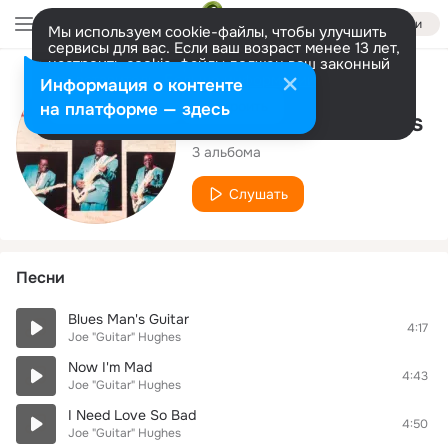
Войти
Мы используем cookie-файлы, чтобы улучшить
сервисы для вас. Если ваш возраст менее 13 лет,
настроить cookie-файлы должен ваш законный
представитель.
Больше информации
Исполнитель
Информация о контенте
Разрешить все
Настроить
на платформе — здесь
Joe "Guitar" Hughes
3 альбома
Слушать
Песни
Blues Man's Guitar
4:17
Joe "Guitar" Hughes
Now I'm Mad
4:43
Joe "Guitar" Hughes
I Need Love So Bad
4:50
Joe "Guitar" Hughes