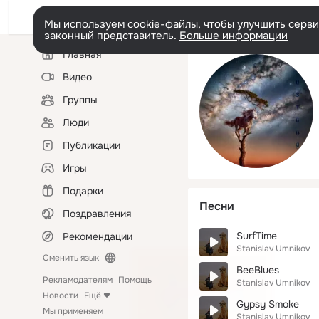
Мы используем cookie-файлы, чтобы улучшить сервис
законный представитель.
Больше информации
Левая
Главная
колонка
Видео
Группы
Люди
Публикации
Игры
Подарки
Песни
Поздравления
SurfTime
Рекомендации
Stanislav Umnikov
Сменить язык
BeeBlues
Рекламодателям
Помощь
Stanislav Umnikov
Новости
Ещё
Gypsy Smoke
Мы применяем
Stanislav Umnikov