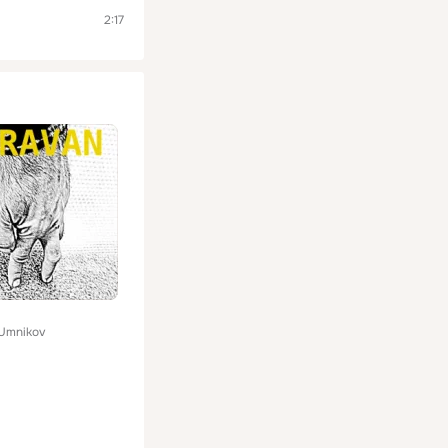
2:17
 Umnikov