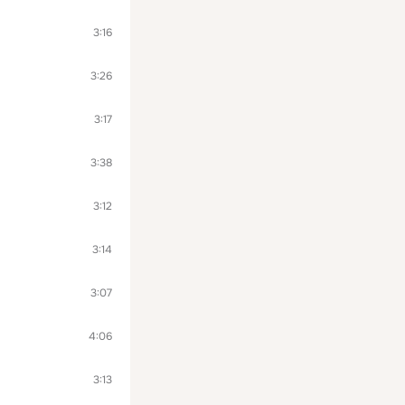
3:16
3:26
3:17
3:38
3:12
3:14
3:07
4:06
3:13