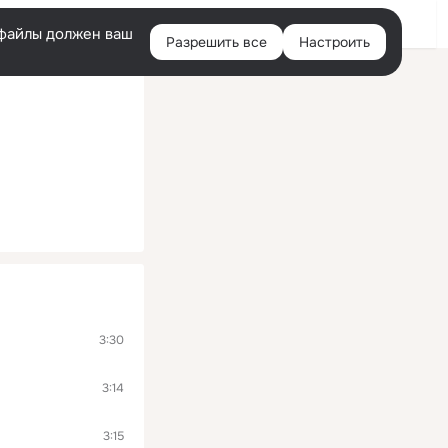
Помощь
Войти
й
e-файлы должен ваш
Разрешить все
Настроить
Правая
колонка
3:30
3:14
3:15