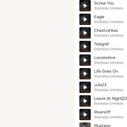
Screw You
Stanislav Umnikov
Eagle
Stanislav Umnikov
Chastushkas
Stanislav Umnikov
Telegraf
Stanislav Umnikov
Locomotive
Stanislav Umnikov
Life Goes On
Stanislav Umnikov
Jule23
Stanislav Umnikov
Leave At Night(23
Stanislav Umnikov
Riversriff
Stanislav Umnikov
Mustang