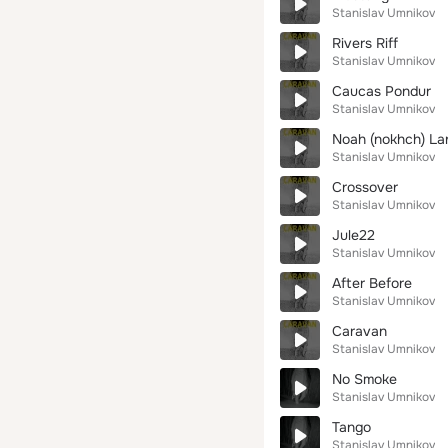
Stanislav Umnikov
Rivers Riff
Stanislav Umnikov
Caucas Pondur
Stanislav Umnikov
Noah (nokhch) La
Stanislav Umnikov
Crossover
Stanislav Umnikov
Jule22
Stanislav Umnikov
After Before
Stanislav Umnikov
Caravan
Stanislav Umnikov
No Smoke
Stanislav Umnikov
Tango
Stanislav Umnikov