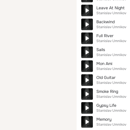
Leave At Night
Stanislav Umnikov
Backwind
Stanislav Umnikov
Full River
Stanislav Umnikov
Sails
Stanislav Umnikov
Mon Ami
Stanislav Umnikov
Old Guitar
Stanislav Umnikov
Smoke Ring
Stanislav Umnikov
Gypsy Life
Stanislav Umnikov
Memory
Stanislav Umnikov