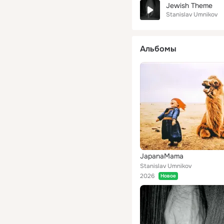
Jewish Theme
Stanislav Umnikov
Альбомы
JapanaMama
Stanislav Umnikov
2026
Новое