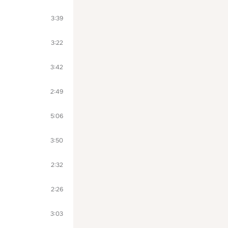
3:39
3:22
3:42
2:49
5:06
3:50
2:32
2:26
3:03