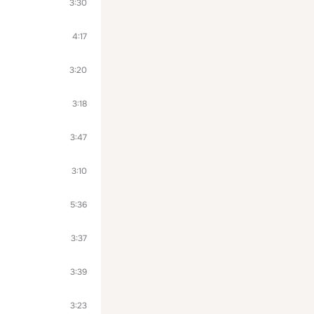
3:30
4:17
3:20
3:18
3:47
3:10
5:36
3:37
3:39
3:23