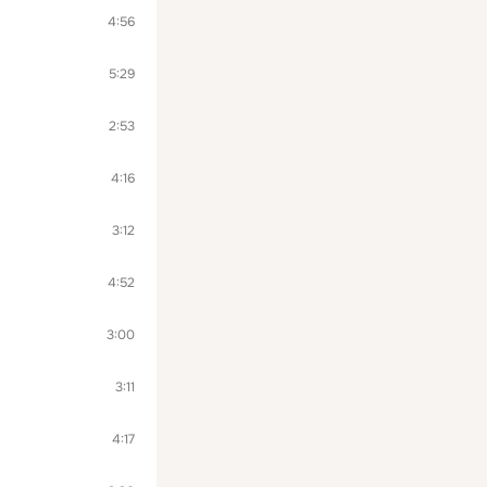
4:56
5:29
2:53
4:16
3:12
4:52
3:00
3:11
4:17