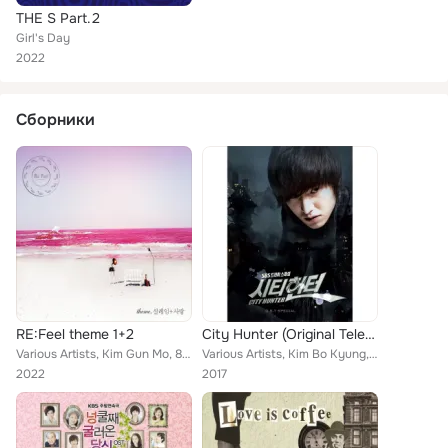
THE S Part.2
Girl's Day
2022
Сборники
RE:Feel theme 1+2
City Hunter (Original Television Soundtrack)
Various Artists, Kim Gun Mo, 8EIGHT, Shin Yong Jae, MIIII, LEE BO YOUNG, Kim Bum Soo, 4MEN, Bada, Girl's Day, Baek ji Young
Various Artists, Kim Bo Kyung, Hunter, Lim Jae Bum, Park Ju Won, Hara, Girl's Day, Oh Joon Sung, Rainbow, Apple Mango, Park Gyu ...
2022
2017