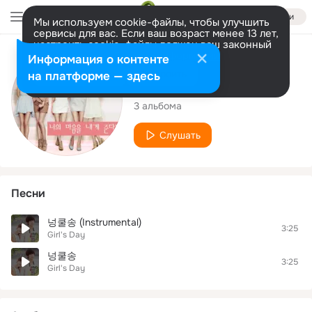
Войти
Мы используем cookie-файлы, чтобы улучшить
сервисы для вас. Если ваш возраст менее 13 лет,
настроить cookie-файлы должен ваш законный
представитель.
Больше информации
Исполнитель
Информация о контенте
Разрешить все
Настроить
на платформе — здесь
Girl's Day
3 альбома
Слушать
Песни
넝쿨송 (Instrumental)
3:25
Girl's Day
넝쿨송
3:25
Girl's Day