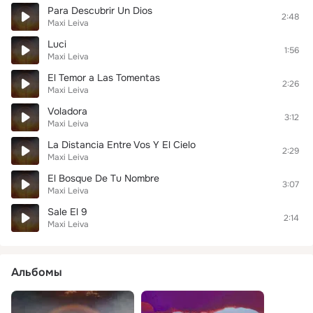
Para Descubrir Un Dios
2:48
Maxi Leiva
Luci
1:56
Maxi Leiva
El Temor a Las Tomentas
2:26
Maxi Leiva
Voladora
3:12
Maxi Leiva
La Distancia Entre Vos Y El Cielo
2:29
Maxi Leiva
El Bosque De Tu Nombre
3:07
Maxi Leiva
Sale El 9
2:14
Maxi Leiva
Альбомы