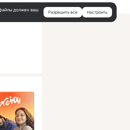
Помощь
Войти
й
e-файлы должен ваш
Разрешить все
Настроить
Правая
колонка