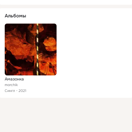
Альбомы
Амазонка
morchik
Сингл
2021