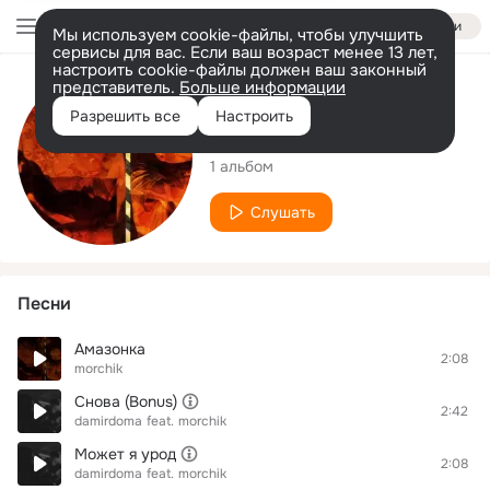
Войти
Мы используем cookie-файлы, чтобы улучшить
сервисы для вас. Если ваш возраст менее 13 лет,
настроить cookie-файлы должен ваш законный
представитель.
Больше информации
Исполнитель
Разрешить все
Настроить
morchik
1 альбом
Слушать
Песни
Амазонка
2:08
morchik
Снова (Bonus)
2:42
damirdoma
feat.
morchik
Может я урод
2:08
damirdoma
feat.
morchik