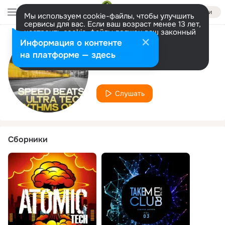
Войти
Мы используем cookie-файлы, чтобы улучшить
сервисы для вас. Если ваш возраст менее 13 лет,
настроить cookie-файлы должен ваш законный
представитель.
Больше информации
Информация о контенте
Исполнитель
Разрешить все
Настроить
на платформе — здесь
Fallon Glick
Слушать
Сборники