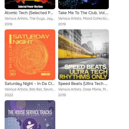
Atomic Tech (Selected Power Rhythms)
Take Me To The Club, Vol. 3
Various Artists, The Guys, Jay S, Faust Yaztrom, Bladivinsky, Jill Shiki, Terry Ted, Yoshimura, William Bent, Tanya Lafriniere, ...
Various Artists, Mood Collective, Henry Preston, Beaverhausen, Jason Simmons, Vito Vogel, Dialer Z, Miguel Alcobia, Talal, Taach...
2019
2019
Saturday Night - In Da Club (30 Floor Killers), Vol. 2
Speed Beats (Ultra Tech Rhythms Only)
Various Artists, Bibi Bat, Seumas Norv, Dialer Z, Victor Mass, Jason Azura, Talal, Richard Taylor, Lukas Vane, Soap Bubbles, Bul...
Various Artists, Dose Marie, Moreno Mayer, Cinzia Cucci, Marcus Lion, Leon Mark, Bubble Jim, Oshio Matik, Eric Kant, 3rd Port, L...
2022
2019