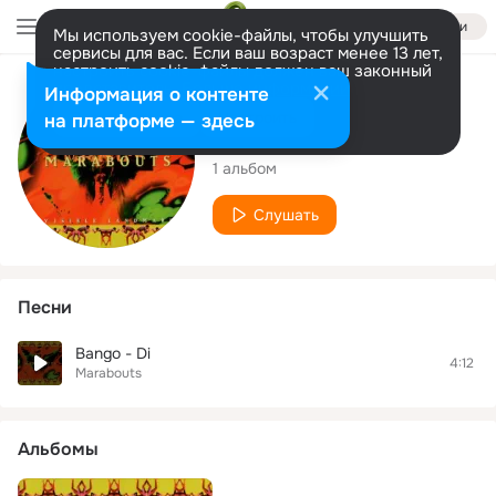
Войти
Мы используем cookie-файлы, чтобы улучшить
сервисы для вас. Если ваш возраст менее 13 лет,
настроить cookie-файлы должен ваш законный
представитель.
Больше информации
Исполнитель
Информация о контенте
Разрешить все
Настроить
на платформе — здесь
Marabouts
1 альбом
Слушать
Песни
Bango - Di
4:12
Marabouts
Альбомы