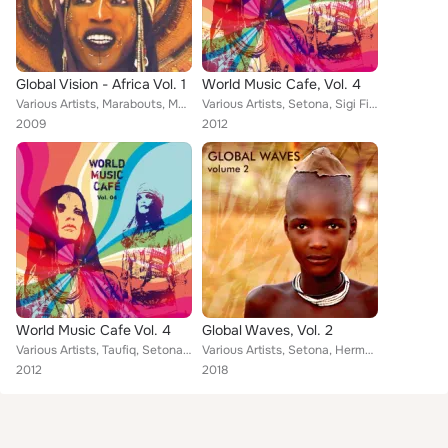
Global Vision - Africa Vol. 1
World Music Cafe, Vol. 4
Various Artists, Marabouts, Moca, Red Buddha, Blue Planet, M.O.C. Paoli, No Noise, Don Shiva, Lenny Mac Dowell
Various Artists, Setona, Sigi Finkel, African Heart, Taufiq, Mac Dowell, Krell, Marabouts, Third Planet, Nasiba, Malik Belili, R...
2009
2012
World Music Cafe Vol. 4
Global Waves, Vol. 2
Various Artists, Taufiq, Setona & African Crossroads, Sigi Finkel & African Heart, Marabouts, Third Planet, Nasiba, Malik Belili...
Various Artists, Setona, Herman Tladi, Suthukazi Arosi, Sigi Finkel & African Heart, Moussa Sissoko, Jalaba, Alatul, Marabouts, ...
2012
2018