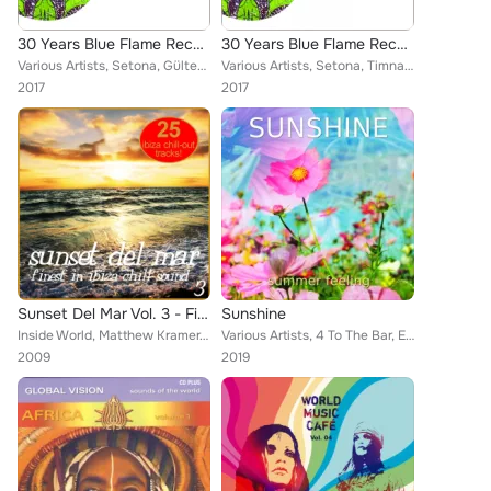
30 Years Blue Flame Records: World Beats
30 Years Blue Flame Records -World Beats
Various Artists, Setona, Gültekin Khan, MARABOUTS, Suthukazi Arosi, Agua Loca, Brother Resistance, Cosmic Orient, Sigi Finkel & ...
Various Artists, Setona, Timna Brauer & Elias Meiri Enesmble, Suthukazi Arosi, Agua Loca, Brother Resistance, Cosmic Orient, Mac...
2017
2017
Sunset Del Mar Vol. 3 - Finest In Ibiza Chill
Sunshine
Inside World, Matthew Kramer, Sebastian Fuhrmann, Land Ends, Satyric Mind, T-Moe, Mannel, Gerrit van der Meer, King Midas, Windo...
Various Artists, 4 To The Bar, ESO ES, JB 59, Sphere, Agua Loca, Dubdiver, Elisa Waut, Lenny MacDowell, Don Shiva, Kleopas, Boss...
2009
2019