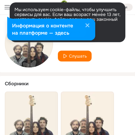
Войти
Мы используем cookie-файлы, чтобы улучшить
сервисы для вас. Если ваш возраст менее 13 лет,
настроить cookie-файлы должен ваш законный
представитель.
Больше информации
Информация о контенте
Исполнитель
Разрешить все
Настроить
на платформе — здесь
Anna Chedid
Слушать
Сборники