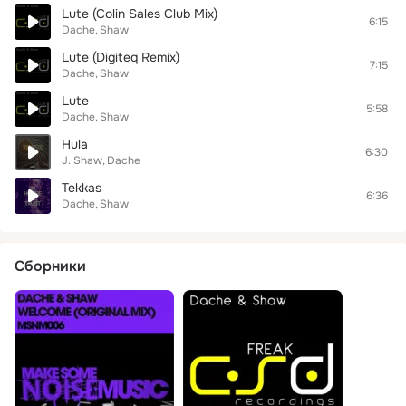
Lute (Colin Sales Club Mix)
6:15
Dache
Shaw
Lute (Digiteq Remix)
7:15
Dache
Shaw
Lute
5:58
Dache
Shaw
Hula
6:30
J. Shaw
Dache
Tekkas
6:36
Dache
Shaw
Сборники