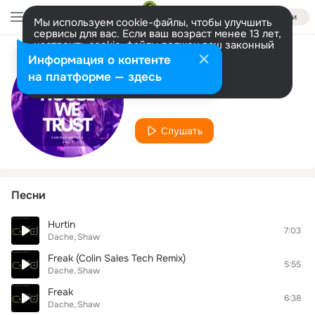
Войти
Мы используем cookie-файлы, чтобы улучшить
сервисы для вас. Если ваш возраст менее 13 лет,
настроить cookie-файлы должен ваш законный
представитель.
Больше информации
Информация о контенте
Исполнитель
Разрешить все
Настроить
на платформе — здесь
Dache
Слушать
Песни
Hurtin
7:03
Dache
Shaw
Freak (Colin Sales Tech Remix)
5:55
Dache
Shaw
Freak
6:38
Dache
Shaw