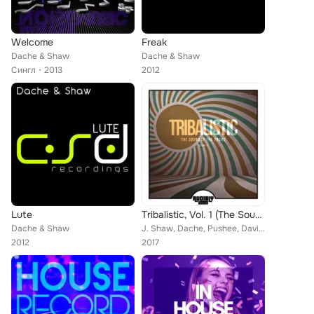
Welcome
Freak
Dache & Shaw
Dache & Shaw
Сингл
2013
2012
Lute
Tribalistic, Vol. 1 (The Sound of the Drums)
Dache & Shaw
J. Shaw, Dache, Pushee, David DSK, Oliver Bailey, Ismael Alonso, Mikel Ayerra, Karlos Kastillo, Dani Toro, Gustavo Scorpio, Josh...
2012
2017