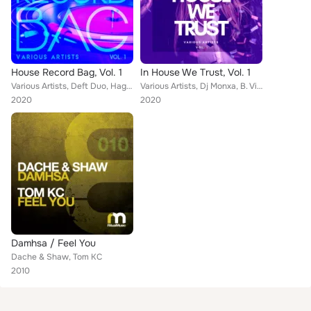
House Record Bag, Vol. 1
In House We Trust, Vol. 1
Various Artists, Deft Duo, Hagen Feetly, Frystal DJ, DJ Stephen, Absolut Groovers, Mark Bale, Francesco Diaz, Patrick Hofmann, N...
Various Artists, Dj Monxa, B. Vivant, Duran, Jason Chance, Vladimir Corbin, Chicos Caliente, Francesco Diaz, Jaymee, Q.U.A.K.E, ...
2020
2020
Damhsa / Feel You
Dache & Shaw, Tom KC
2010