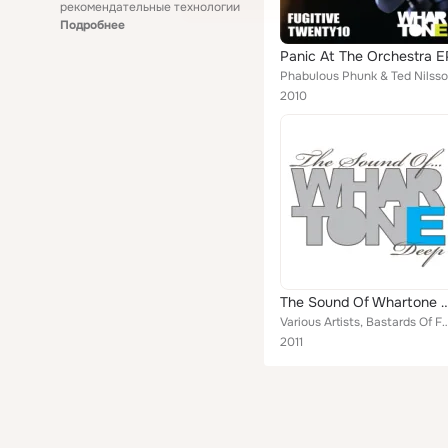
рекомендательные технологии
Подробнее
Panic At The Orchestra E
Phabulous Phunk & Ted Nilss
2010
The Sound Of Whart
Various Artists, Bastards Of Funk, Richard Knott, Tom Reynolds, Digital Impression, Lickrish Music
2011