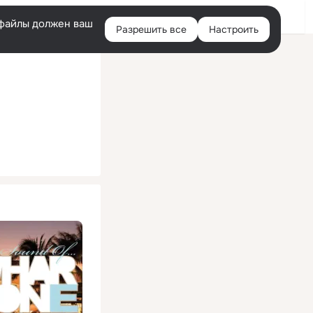
Помощь
Войти
й
e-файлы должен ваш
Разрешить все
Настроить
Правая
колонка