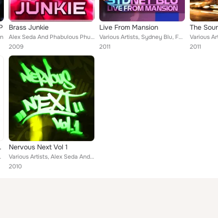
P
Brass Junkie
Live From Mansion
on
Alex Seda And Phabulous Phunk
Various Artists, Sydney Blu, Funkagenda, Hard Rock Sofa & St. Brothers, Sydney Blu & Digital Lab, Dresden & Johnston, Firebeatz,...
2009
2011
2011
one Deep
Nervous Next Vol 1
, Phabulous Phunk, Andrew John...
Various Artists, Alex Seda And Phabulous Phunk, Jonny Montana Pres Stephanie Cooke, Joy Kitikonti & David Rott, Union Jackers, R...
2010