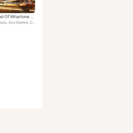
The Sound Of Whartone Miami 2011
Various Artists, Sick Elektrik, Digital Impression, Organic DJs, Karlos Cheadle, Dirty Secretz, Ted Nilsson, Lickrish Music, War...