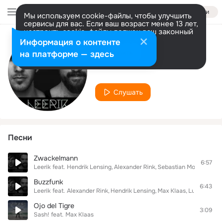
Войти
Мы используем cookie-файлы, чтобы улучшить
сервисы для вас. Если ваш возраст менее 13 лет,
настроить cookie-файлы должен ваш законный
представитель.
Больше информации
Информация о контенте
Исполнитель
Разрешить все
Настроить
на платформе — здесь
Max Klaas
Слушать
Песни
Zwackelmann
6:57
Leerik
feat.
Hendrik Lensing
Alexander Rink
Sebastian Motz
Raymo
Buzzfunk
6:43
Leerik
feat.
Alexander Rink
Hendrik Lensing
Max Klaas
Lutz Krajens
Ojo del Tigre
3:09
Sash!
feat.
Max Klaas