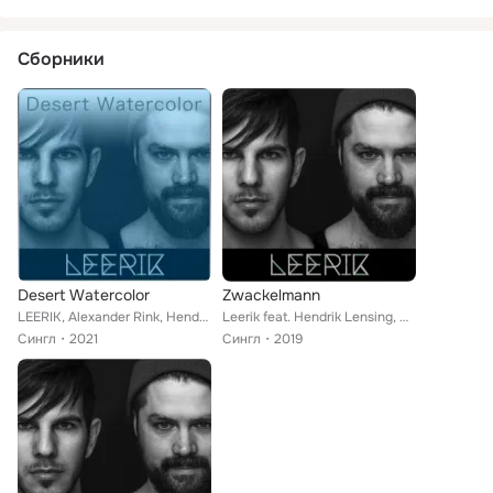
Сборники
Desert Watercolor
Zwackelmann
LEERIK, Alexander Rink, Hendrik Lensing feat. Tobias Weidinger, Lutz Häfner, Max Klaas, Simon Oslender, Claus Fischer
Leerik feat. Hendrik Lensing, Alexander Rink, Sebastian Motz, Raymond Blake, Max Klaas
Сингл
2021
Сингл
2019