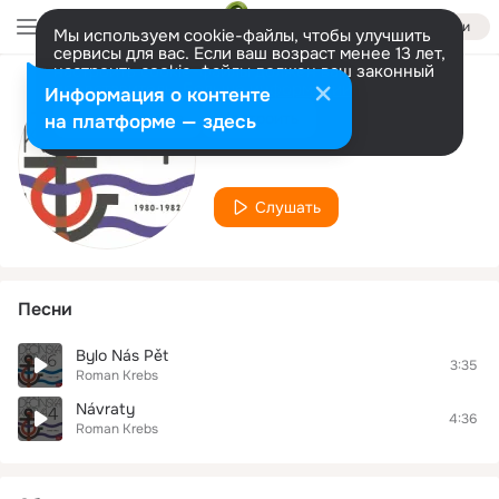
Войти
Мы используем cookie-файлы, чтобы улучшить
сервисы для вас. Если ваш возраст менее 13 лет,
настроить cookie-файлы должен ваш законный
представитель.
Больше информации
Информация о контенте
Исполнитель
Разрешить все
Настроить
на платформе — здесь
Roman Krebs
Слушать
Песни
Bylo Nás Pět
3:35
Roman Krebs
Návraty
4:36
Roman Krebs