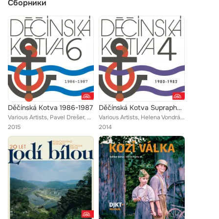
Сборники
Děčínská Kotva 1986-1987
Děčínská Kotva Supraphon 4 (1980-1982)
Various Artists, Pavel Drešer, Kontrast, Pavel Drešer se svým orchestrem, Jakub Smolík, Marta Stravová, Václav Hybš se svým orch...
Various Artists, Helena Vondráčková, Jiří Korn, Naďa Urbánková, Ivana Máchová, Jaromír Mayer, Petr Kotvald, Stanislav Hložek, Ji...
2015
2014