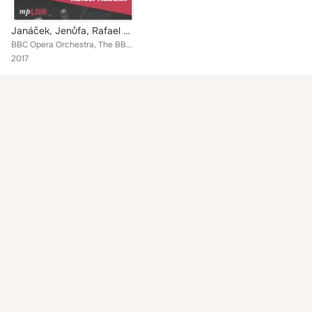
Janáček, Jenůfa, Rafael Kubelík (Live)
BBC Opera Orchestra, The BBC Opera Chorus, Rafael Kubelík, Gré Brouwenstijn, Raymond Nilsson & John Lanigan
2017