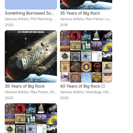
Something Borrowed Something Blues, Vol. 2
35 Years of Big Rock
Various Artists, Phil Manning, Kerryn Tolhurst, Joey Amenta, Billy Miller, Lez Karski, Blackfeather, Mike Rudd, Chain, Chris Tur...
Various Artists, Max Paton, Lucy Desoto, Redback, Cletis Carr, Irish & the Tomcats, Three Aztecs, Stacey Morris, Choppy & the Co...
2025
2015
35 Years of Big Rock
40 Years of Big Rock
Various Artists, Max Paton, Shetdogs, The RockWells, Lucy Desoto, Cletis Carr, Choppy, Chain, Paula McMahon, Blues Pirates, Alan...
Various Artists, Shetdogs, Hillbilly Moon, Christina Crofts, Angela McCloy, Machine, Rob Grosser, Truckin' Bill n' Doc Guitar, R...
2025
2025