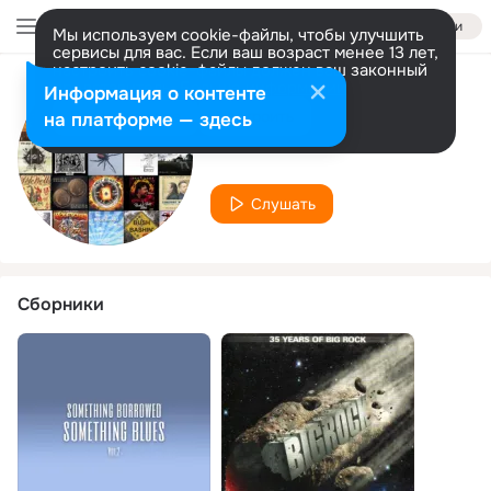
Войти
Мы используем cookie-файлы, чтобы улучшить
сервисы для вас. Если ваш возраст менее 13 лет,
настроить cookie-файлы должен ваш законный
представитель.
Больше информации
Информация о контенте
Исполнитель
Разрешить все
Настроить
на платформе — здесь
Alan Lancaster
Слушать
Сборники