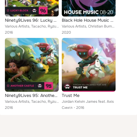
Ninety9Lives 96: Lucky Block
Black Hole House Music 08-20
Various Artists, Tacacho, Ryzu, Jim Yosef, Jhacs, Distrion, Ahxello, ProtosoniX, STARLYTE, Xan Griffin, Elektronomia, Finesu, Wi...
Various Artists, Christian Burns, Jordan Kelvin James, TaylorX, Dirrty Berry, Charmes, Beave, MR. CLN, MDB, Game Chasers, Trizzo...
2016
2020
Ninety9Lives 95: Another Castle
Trust Me
Various Artists, Tacacho, Ryzu, Jim Yosef, Mat Denn, Cistrolat, Ahxello, Venemy, Alex Doan, Gill Chang, Axtasia, Umpire, Anikdot...
Jordan Kelvin James feat. Axis
2016
Сингл
2016