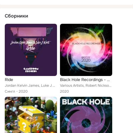
Сборники
Ride
Black Hole Recordings - Best of 2020
Jordan Kelvin James, Luke J West
Various Artists, Robert Nickson, twoDB, EL3CTRXX, BT, Solarstone, John Askew, Orkidea, Dennis Sheperd, Andy Duguid, Markus Schul...
Сингл
2020
2020