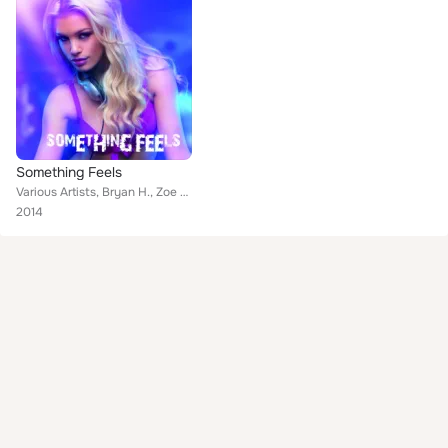
Something Feels
Various Artists, Bryan H., Zoe E., Carlos G., Bailey V., Katelyn, Jade T., Mason B., Kimberly N., Bryce M.
2014