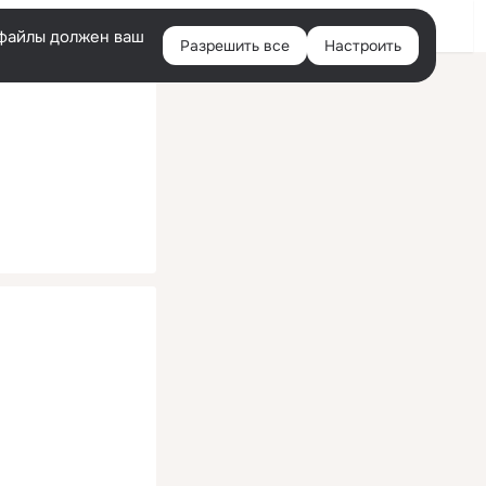
Помощь
Войти
й
e-файлы должен ваш
Разрешить все
Настроить
Правая
колонка