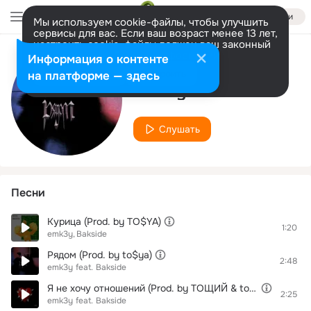
Войти
Мы используем cookie-файлы, чтобы улучшить
сервисы для вас. Если ваш возраст менее 13 лет,
настроить cookie-файлы должен ваш законный
представитель.
Больше информации
Информация о контенте
Исполнитель
Разрешить все
Настроить
на платформе — здесь
emk3y
Слушать
Песни
Курица (Prod. by TO$YA)
1:20
emk3y
Bakside
Рядом (Prod. by to$ya)
2:48
emk3y
feat.
Bakside
Я не хочу отношений (Prod. by ТОЩИЙ & to$ya, emk3y)
2:25
emk3y
feat.
Bakside