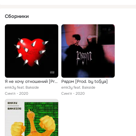
Сборники
Я не хочу отношений [Prod. by ТОЩИЙ & to$ya, emk3y]
Рядом [Prod. by to$ya]
emk3y feat. Bakside
emk3y feat. Bakside
Сингл
2020
Сингл
2020