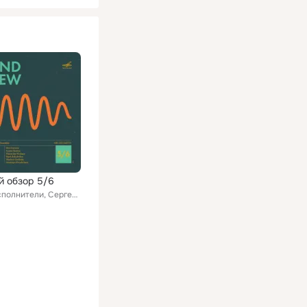
й обзор 5/6
Разные исполнители, Сергей Чирков, Иван Бушуев, Мария Алиханова, Олег Танцов, Михаил Дубов, Глеб Хохлов, Роман Минц, Юлия Мигуно...