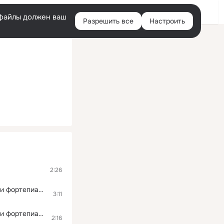
Помощь
Войти
й
e-файлы должен ваш
Разрешить все
Настроить
Правая
колонка
2:26
Hommage á Piazzolla две транскрипции танго для скрипки, контрабаса, аккордеона и фортепиано: 2. Утомлённое солнце
3:11
Hommage á Piazzolla две транскрипции танго для скрипки, контрабаса, аккордеона и фортепиано: 1. Счастье моё
2:16