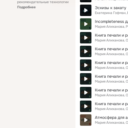
рекомендательные технологии
Подробнее
Эскизы к закату
Екатерина Гофман
Incompleteness д
Мария Алиханова
Р
Мария Алиханова
О
Мария Алиханова
О
Мария Алиханова
О
Мария Алиханова
О
Мария Алиханова
О
Мария Алиханова
О
Атмосфера для а
Мария Алиханова
О