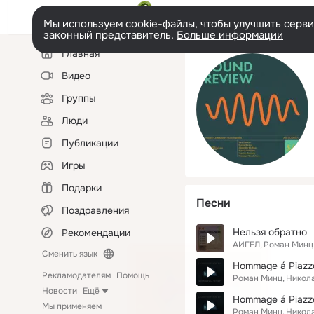
Мы используем cookie-файлы, чтобы улучшить сервис
законный представитель.
Больше информации
Левая
Главная
колонка
Видео
Группы
Люди
Публикации
Игры
Подарки
Песни
Поздравления
Нельзя обратно
Рекомендации
АИГЕЛ
Роман Минц
Сменить язык
Рекламодателям
Помощь
Роман Минц
Никол
Новости
Ещё
Мы применяем
Роман Минц
Никол