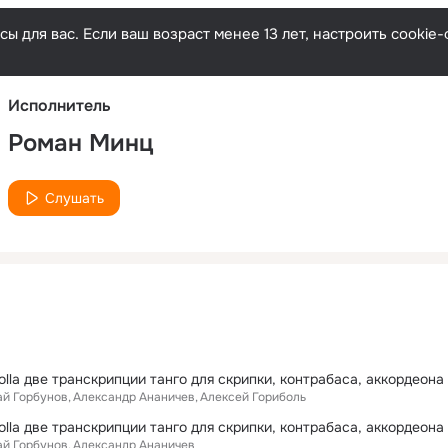
Русски
ы для вас. Если ваш возраст менее 13 лет, настроить cooki
Исполнитель
Роман Минц
Слушать
ай Горбунов
Александр Ананичев
Алексей Гориболь
ай Горбунов
Александр Ананичев