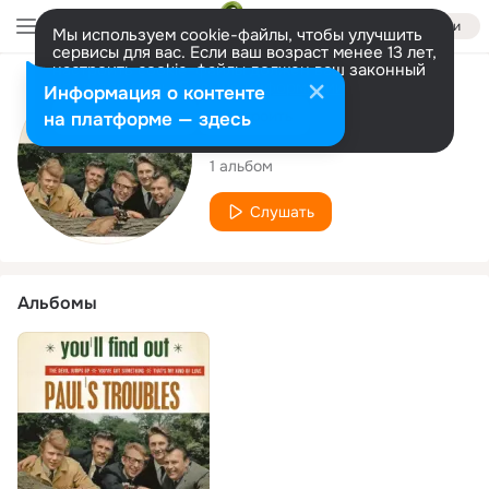
Войти
Мы используем cookie-файлы, чтобы улучшить
сервисы для вас. Если ваш возраст менее 13 лет,
настроить cookie-файлы должен ваш законный
представитель.
Больше информации
Исполнитель
Информация о контенте
Разрешить все
Настроить
на платформе — здесь
Paul's Troubles
1 альбом
Слушать
Альбомы