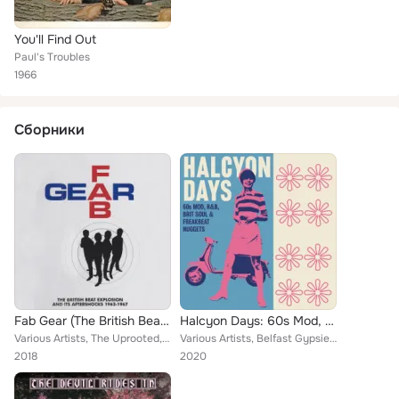
You'll Find Out
Paul's Troubles
1966
Сборники
Fab Gear (The British Beat Explosion And Its Aftershocks 1963-1967)
Halcyon Days: 60s Mod, R&B, Brit Soul & Freakbeat Nuggets
Various Artists, The Uprooted, Four + One, Grant Tracy, Jimmy Royal And The Hawks, The Stormsville Shakers, The Rockin Vickers, ...
Various Artists, Belfast Gypsies, The Spencer Davis Group, Laris McLennon, Barry St. John, July, Grapefruit, The Stormsville Sha...
2018
2020