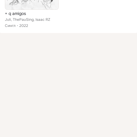
+ q amigos
Juli, ThePauSing, Isaac RZ
Сингл
2022