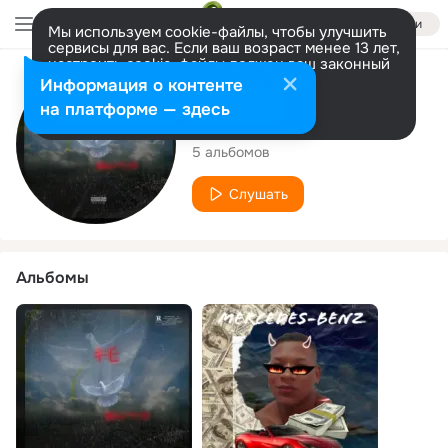
Войти
Мы используем cookie-файлы, чтобы улучшить
сервисы для вас. Если ваш возраст менее 13 лет,
настроить cookie-файлы должен ваш законный
представитель.
Больше информации
Исполнитель
Информация о контенте
Разрешить все
Настроить
на платформе — здесь
wallissu
5 альбомов
Слушать
Альбомы