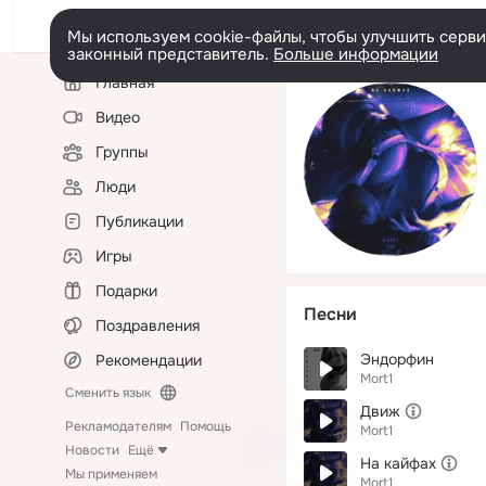
Мы используем cookie-файлы, чтобы улучшить сервис
законный представитель.
Больше информации
Левая
Главная
колонка
Видео
Группы
Люди
Публикации
Игры
Подарки
Песни
Поздравления
Эндорфин
Рекомендации
Mort1
Сменить язык
Движ
Рекламодателям
Помощь
Mort1
Новости
Ещё
На кайфах
Мы применяем
Mort1