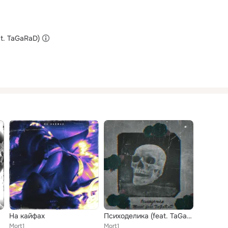
t. TaGaRaD)
На кайфах
Психоделика (feat. TaGaRaD)
Mort1
Mort1