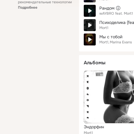
рекомендательные технологии
Подробнее
Рандом
wAYBRO
feat.
Mort1
Психоделика (fea
Mort1
Мы с тобой
Mort1
Marina Evans
Альбомы
Эндорфин
Mort1