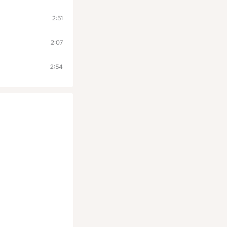
2:51
2:07
2:54