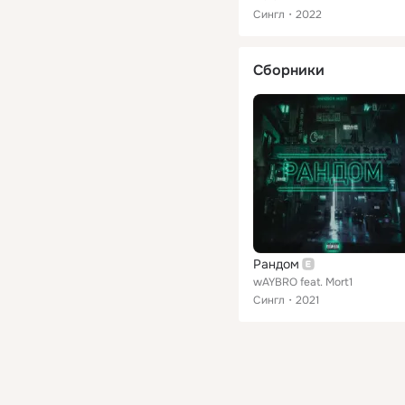
Сингл
2022
Сборники
Рандом
wAYBRO feat. Mort1
Сингл
2021