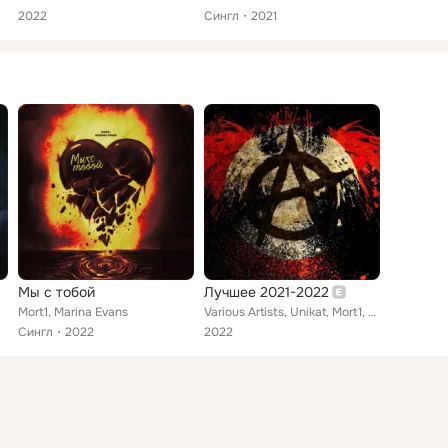
2022
Сингл
2021
Мы с тобой
Лучшее 2021-2022
Mort1, Marina Evans
Various Artists, Unikat, Mort1, M.1.$.3.R.Y., SCHKWALL, ИлюХА MERC feat. Yura Cezar, SDA, SKATE DRUNK, Anal'gin SkyJoker, WAYBRO...
Сингл
2022
2022