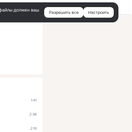
Помощь
Войти
й
e-файлы должен ваш
Разрешить все
Настроить
Правая
колонка
1:41
2:38
2:19