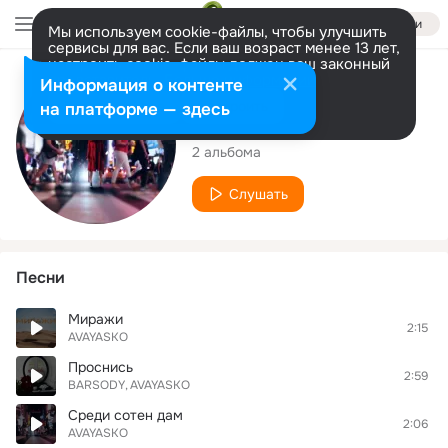
Войти
Мы используем cookie-файлы, чтобы улучшить
сервисы для вас. Если ваш возраст менее 13 лет,
настроить cookie-файлы должен ваш законный
представитель.
Больше информации
Исполнитель
Информация о контенте
Разрешить все
Настроить
на платформе — здесь
AVAYASKO
2 альбома
Слушать
Песни
Миражи
2:15
AVAYASKO
Проснись
2:59
BARSODY
AVAYASKO
Среди сотен дам
2:06
AVAYASKO