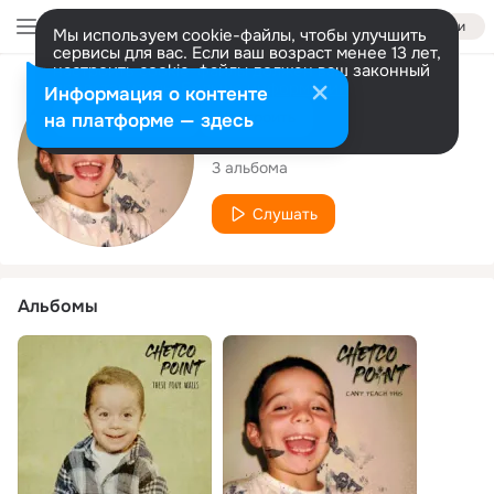
Войти
Мы используем cookie-файлы, чтобы улучшить
сервисы для вас. Если ваш возраст менее 13 лет,
настроить cookie-файлы должен ваш законный
представитель.
Больше информации
Исполнитель
Информация о контенте
Разрешить все
Настроить
на платформе — здесь
Chetco Point
3 альбома
Слушать
Альбомы