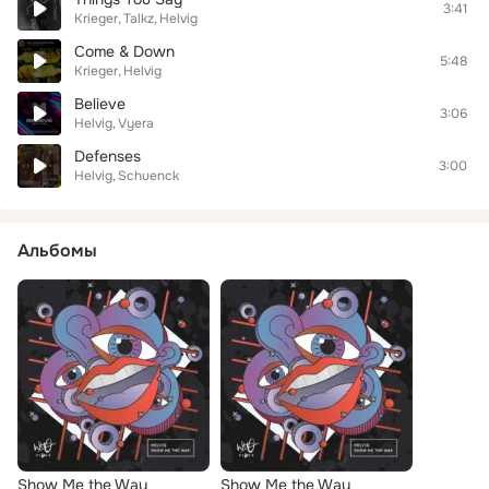
3:41
Krieger
Talkz
Helvig
Come & Down
5:48
Krieger
Helvig
Believe
3:06
Helvig
Vyera
Defenses
3:00
Helvig
Schuenck
Альбомы
Show Me the Way
Show Me the Way