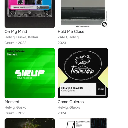
On My Mind
Hold Me Close
Helvig, Duske, Kallau
ZARO, Helvig
Сингл
2022
2023
Moment
Como Quieras
Helvig, Gosko
Helvig, Glaxxs
Сингл
2021
2024