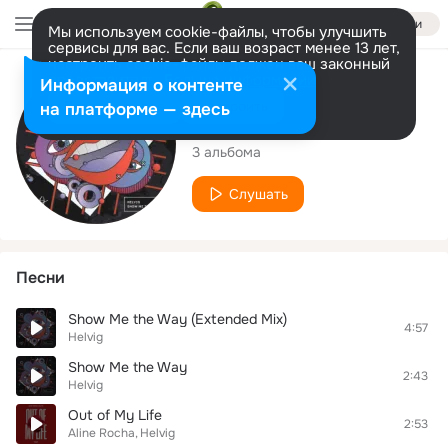
Войти
Мы используем cookie-файлы, чтобы улучшить
сервисы для вас. Если ваш возраст менее 13 лет,
настроить cookie-файлы должен ваш законный
представитель.
Больше информации
Исполнитель
Информация о контенте
Разрешить все
Настроить
на платформе — здесь
Helvig
3 альбома
Слушать
Песни
Show Me the Way (Extended Mix)
4:57
Helvig
Show Me the Way
2:43
Helvig
Out of My Life
2:53
Aline Rocha
Helvig