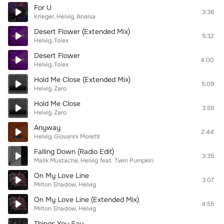
For U
3:36
Krieger
Helvig
Anaísa
Desert Flower (Extended Mix)
5:32
Helvig
Tolex
Desert Flower
4:00
Helvig
Tolex
Hold Me Close (Extended Mix)
5:09
Helvig
Zaro
Hold Me Close
3:59
Helvig
Zaro
Anyway
2:44
Helvig
Giovanni Moretti
Falling Down (Radio Edit)
3:35
Malik Mustache
Helvig
feat.
Twin Pumpkin
On My Love Line
3:07
Milton Shadow
Helvig
On My Love Line (Extended Mix)
4:55
Milton Shadow
Helvig
Things You Say