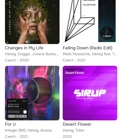
Changes in My Life
Falling Down (Radio Edit)
Helvig, Doggie, Juliana Barbosa
Malik Mustache, Helvig feat. Twin Pumpkin
Сингл
2020
Сингл
2021
For U
Desert Flower
Krieger (BR), Helvig, Anaísa
Helvig, Tolex
Сингл
2021
2023