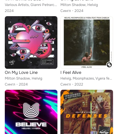
Various Artists, Gianni Petrarca, Luiz Raksa, KRIEGER (BR), NeoClassic, Helvig, MATTIC (BR)
Milton Shadow, Helvig
2024
Сингл
2024
On My Love Line
I Feel Alive
Milton Shadow, Helvig
Helvig, Moonphazes, Vyera feat. Fran Zabelin
Сингл
2024
Сингл
2022