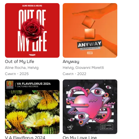
Out of My Life
Anyway
Aline Rocha, Helvig
Helvig, Giovanni Moretti
Сингл
2025
Сингл
2022
V.A Flaviflorus 2024
On My Love Line