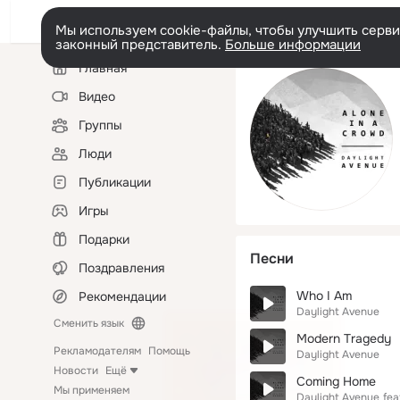
Мы используем cookie-файлы, чтобы улучшить сервис
законный представитель.
Больше информации
Левая
Главная
колонка
Видео
Группы
Люди
Публикации
Игры
Подарки
Песни
Поздравления
Who I Am
Рекомендации
Daylight Avenue
Сменить язык
Modern Tragedy
Рекламодателям
Помощь
Daylight Avenue
Новости
Ещё
Coming Home
Мы применяем
Daylight Avenue
fea