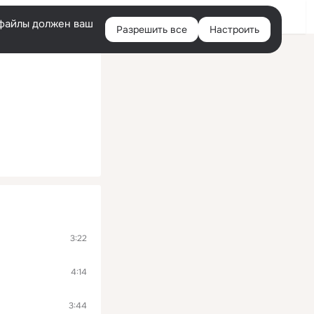
Помощь
Войти
й
e-файлы должен ваш
Разрешить все
Настроить
Правая
колонка
3:22
4:14
3:44