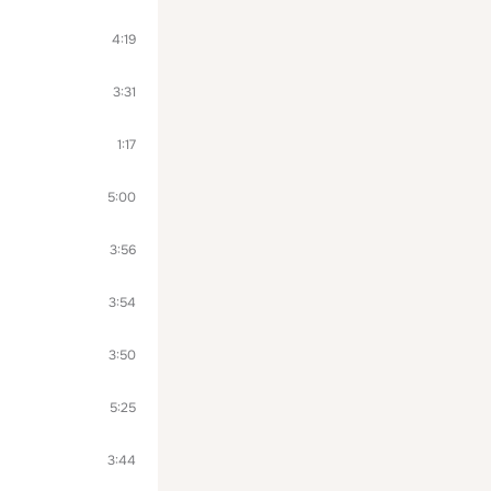
4:19
3:31
1:17
5:00
3:56
3:54
3:50
5:25
3:44