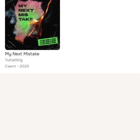
My Next Mistake
YuKarlling
Сингл
2020