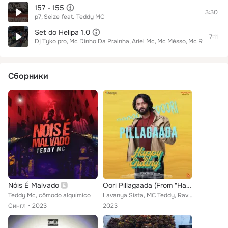
157 - 155
3:30
p7
Seize
feat.
Teddy MC
Set do Helipa 1.0
7:11
Dj Tyko pro
Mc Dinho Da Prainha
Ariel Mc
Mc Mésso
Mc Rafa SP
M
Сборники
Nóis É Malvado
Oori Pillagaada (From "Happy Ending")
Teddy Mc, cômodo alquímico
Lavanya Sista, MC Teddy, Ravi Nidamarthy, Lakshmi Priyanka
Сингл
2023
2023