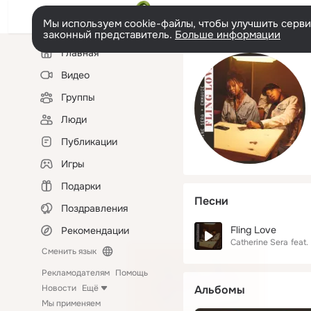
Мы используем cookie-файлы, чтобы улучшить сервис
законный представитель.
Больше информации
Левая
Главная
колонка
Видео
Группы
Люди
Публикации
Игры
Подарки
Песни
Поздравления
Fling Love
Рекомендации
Catherine Sera
feat.
Сменить язык
Рекламодателям
Помощь
Новости
Ещё
Альбомы
Мы применяем