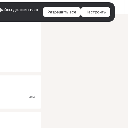
Помощь
Войти
й
e-файлы должен ваш
Разрешить все
Настроить
Правая
колонка
4:14