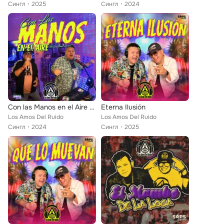
Сингл
2025
Сингл
2024
Con las Manos en el Aire (In Da House) (En Vivo)
Eterna Ilusión
Los Amos Del Ruido
Los Amos Del Ruido
Сингл
2024
Сингл
2025