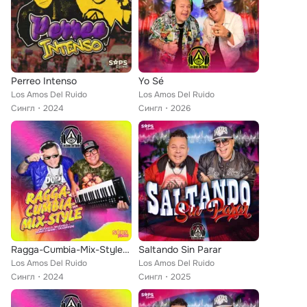
Perreo Intenso
Yo Sé
Los Amos Del Ruido
Los Amos Del Ruido
Сингл
2024
Сингл
2026
Ragga-Cumbia-Mix-Style: (Muévelo,Muévelo/Dámelo Mami/Desorden)
Saltando Sin Parar
Los Amos Del Ruido
Los Amos Del Ruido
Сингл
2024
Сингл
2025