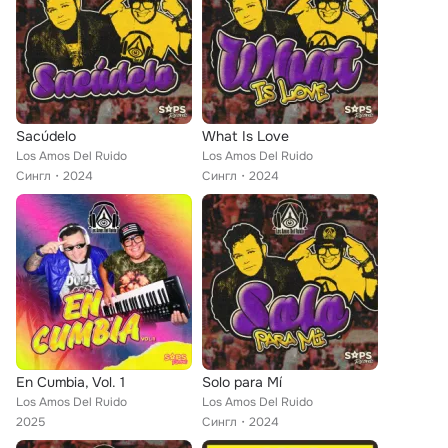
Sacúdelo
What Is Love
Los Amos Del Ruido
Los Amos Del Ruido
Сингл
2024
Сингл
2024
En Cumbia, Vol. 1
Solo para Mí
Los Amos Del Ruido
Los Amos Del Ruido
2025
Сингл
2024