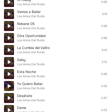
3:55
Los Amos Del Ruido
Vamos a Bailar
3:19
Los Amos Del Ruido
Rebane 05
3:38
Los Amos Del Ruido
Otra Oportunidad
2:56
Los Amos Del Ruido
La Cumbia del Valito
3:41
Los Amos Del Ruido
Gaby
2:51
Los Amos Del Ruido
Esta Noche
3:48
Los Amos Del Ruido
Yo Quiero Bailar
3:26
Los Amos Del Ruido
Desátate
2:47
Los Amos Del Ruido
Dame
3:23