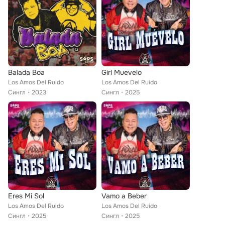
Balada Boa
Girl Muevelo
Los Amos Del Ruido
Los Amos Del Ruido
Сингл
2023
Сингл
2025
Eres Mi Sol
Vamo a Beber
Los Amos Del Ruido
Los Amos Del Ruido
Сингл
2025
Сингл
2025