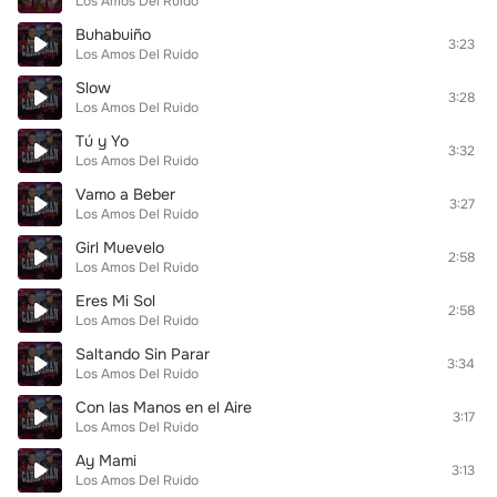
Los Amos Del Ruido
Buhabuiño
3:23
Los Amos Del Ruido
Slow
3:28
Los Amos Del Ruido
Tú y Yo
3:32
Los Amos Del Ruido
Vamo a Beber
3:27
Los Amos Del Ruido
Girl Muevelo
2:58
Los Amos Del Ruido
Eres Mi Sol
2:58
Los Amos Del Ruido
Saltando Sin Parar
3:34
Los Amos Del Ruido
Con las Manos en el Aire
3:17
Los Amos Del Ruido
Ay Mami
3:13
Los Amos Del Ruido