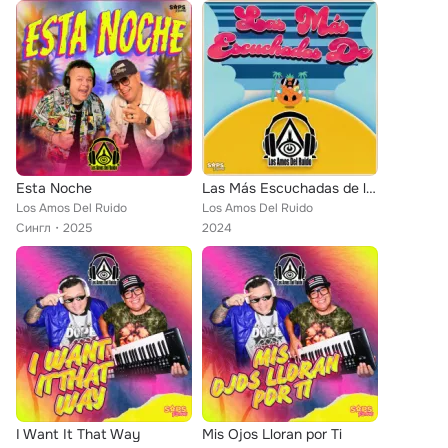
Esta Noche
Las Más Escuchadas de los Amos del Ruido
Los Amos Del Ruido
Los Amos Del Ruido
Сингл
2025
2024
I Want It That Way
Mis Ojos Lloran por Ti