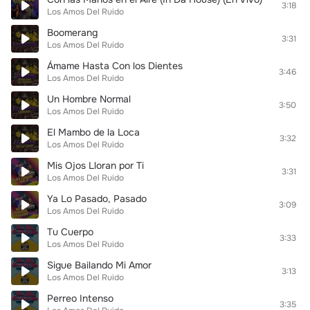
3:18
Los Amos Del Ruido
Boomerang
3:31
Los Amos Del Ruido
Ámame Hasta Con los Dientes
3:46
Los Amos Del Ruido
Un Hombre Normal
3:50
Los Amos Del Ruido
El Mambo de la Loca
3:32
Los Amos Del Ruido
Mis Ojos Lloran por Ti
3:31
Los Amos Del Ruido
Ya Lo Pasado, Pasado
3:09
Los Amos Del Ruido
Tu Cuerpo
3:33
Los Amos Del Ruido
Sigue Bailando Mi Amor
3:13
Los Amos Del Ruido
Perreo Intenso
3:35