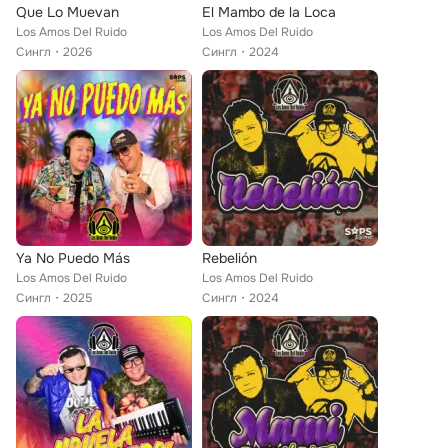
Que Lo Muevan
El Mambo de la Loca
Los Amos Del Ruido
Los Amos Del Ruido
Сингл
2026
Сингл
2024
Ya No Puedo Más
Rebelión
Los Amos Del Ruido
Los Amos Del Ruido
Сингл
2025
Сингл
2024