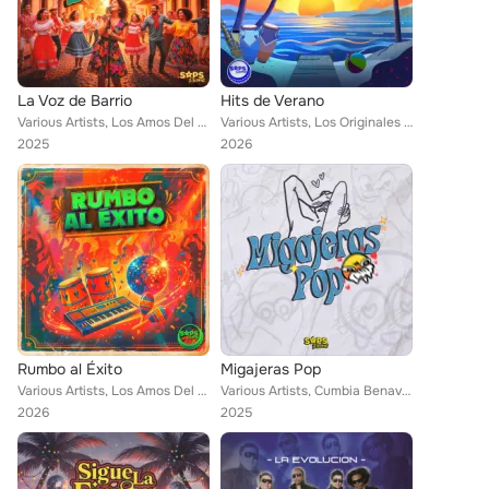
La Voz de Barrio
Hits de Verano
Various Artists, Los Amos Del Ruido, Los Súper Caracoles, La Llave de Tu Corazón, Los Zemvers, Master Kumbia, El Super Show De L...
Various Artists, Los Originales Pappys de Cancun, Cumbia Benavides, Los Amos Del Ruido, Los Súper Caracoles, Master Kumbia, Los ...
2025
2026
Rumbo al Éxito
Migajeras Pop
Various Artists, Los Amos Del Ruido, Nativo De Fito Martínez, Ritmo Santacruz, Los Zemvers, Lila y las Angelitas de la Kumbia, M...
Various Artists, Cumbia Benavides, Los Amos Del Ruido, Luis Espejel, Omar Trampe, Los Gabis, Danny Guillén, Jadeh
2026
2025