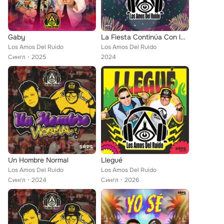
Gaby
La Fiesta Continúa Con los Amos del Ruido
Los Amos Del Ruido
Los Amos Del Ruido
Сингл
2025
2024
Un Hombre Normal
Llegué
Los Amos Del Ruido
Los Amos Del Ruido
Сингл
2024
Сингл
2026