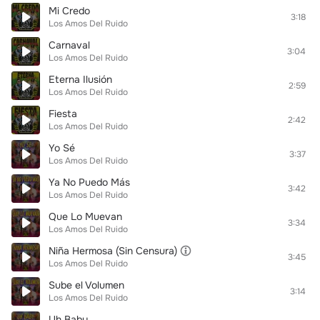
Mi Credo
3:18
Los Amos Del Ruido
Carnaval
3:04
Los Amos Del Ruido
Eterna Ilusión
2:59
Los Amos Del Ruido
Fiesta
2:42
Los Amos Del Ruido
Yo Sé
3:37
Los Amos Del Ruido
Ya No Puedo Más
3:42
Los Amos Del Ruido
Que Lo Muevan
3:34
Los Amos Del Ruido
Niña Hermosa (Sin Censura)
3:45
Los Amos Del Ruido
Sube el Volumen
3:14
Los Amos Del Ruido
Uh Baby