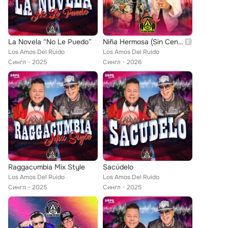
La Novela “No Le Puedo”
Niña Hermosa (Sin Censura)
Los Amos Del Ruido
Los Amos Del Ruido
Сингл
2025
Сингл
2026
Raggacumbia Mix Style
Sacúdelo
Los Amos Del Ruido
Los Amos Del Ruido
Сингл
2025
Сингл
2025