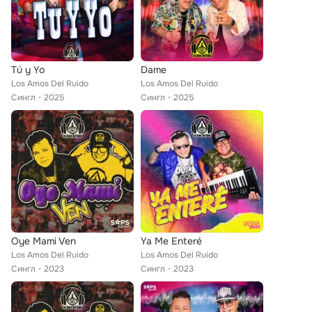
Tú y Yo
Dame
Los Amos Del Ruido
Los Amos Del Ruido
Сингл
2025
Сингл
2025
Oye Mami Ven
Ya Me Enteré
Los Amos Del Ruido
Los Amos Del Ruido
Сингл
2023
Сингл
2023