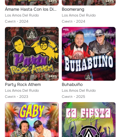
Ámame Hasta Con los Dientes
Boomerang
Los Amos Del Ruido
Los Amos Del Ruido
Сингл
2024
Сингл
2024
Party Rock Athem
Buhabuiño
Los Amos Del Ruido
Los Amos Del Ruido
Сингл
2023
Сингл
2025