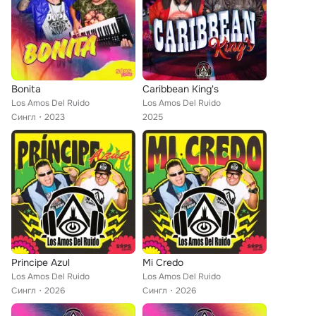
Bonita
Caribbean King's
Los Amos Del Ruido
Los Amos Del Ruido
Сингл
2023
2025
Principe Azul
Mi Credo
Los Amos Del Ruido
Los Amos Del Ruido
Сингл
2026
Сингл
2026