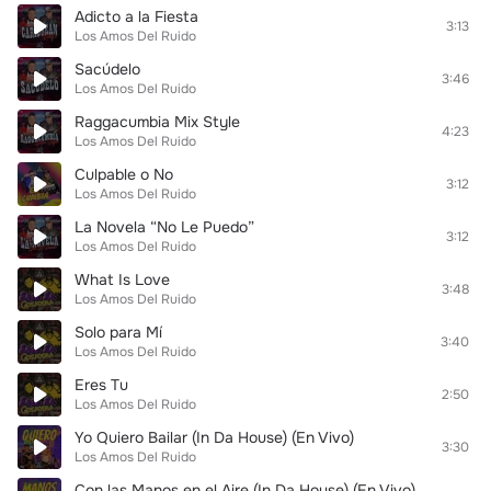
Adicto a la Fiesta
3:13
Los Amos Del Ruido
Sacúdelo
3:46
Los Amos Del Ruido
Raggacumbia Mix Style
4:23
Los Amos Del Ruido
Culpable o No
3:12
Los Amos Del Ruido
La Novela “No Le Puedo”
3:12
Los Amos Del Ruido
What Is Love
3:48
Los Amos Del Ruido
Solo para Mí
3:40
Los Amos Del Ruido
Eres Tu
2:50
Los Amos Del Ruido
Yo Quiero Bailar (In Da House) (En Vivo)
3:30
Los Amos Del Ruido
Con las Manos en el Aire (In Da House) (En Vivo)