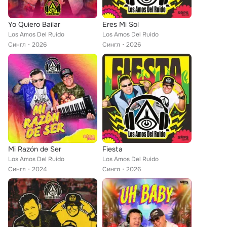
Yo Quiero Bailar
Eres Mi Sol
Los Amos Del Ruido
Los Amos Del Ruido
Сингл
2026
Сингл
2026
Mi Razón de Ser
Fiesta
Los Amos Del Ruido
Los Amos Del Ruido
Сингл
2024
Сингл
2026