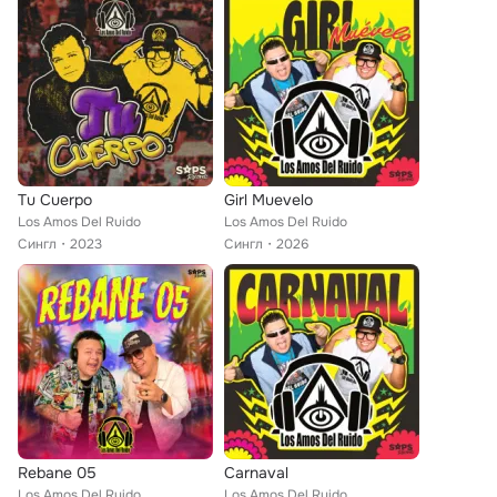
Tu Cuerpo
Girl Muevelo
Los Amos Del Ruido
Los Amos Del Ruido
Сингл
2023
Сингл
2026
Rebane 05
Carnaval
Los Amos Del Ruido
Los Amos Del Ruido