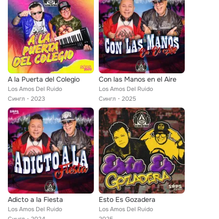
A la Puerta del Colegio
Con las Manos en el Aire
Los Amos Del Ruido
Los Amos Del Ruido
Сингл
2023
Сингл
2025
Adicto a la Fiesta
Esto Es Gozadera
Los Amos Del Ruido
Los Amos Del Ruido