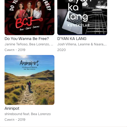
Do You Wanna Be Free?
D'YAN KA LANG
Janine Teñoso, Bea Lorenzo, Clara Benin
Josh Villena, Leanne & Naara, Paolo Guico, Virtus Lenon, Brad Coronel, Eo Marcos, Raisa Racelis, Giancarlo Gonzales, Bea Lorenzo...
Сингл
2019
2020
Aninipot
shirebound feat. Bea Lorenzo
Сингл
2019