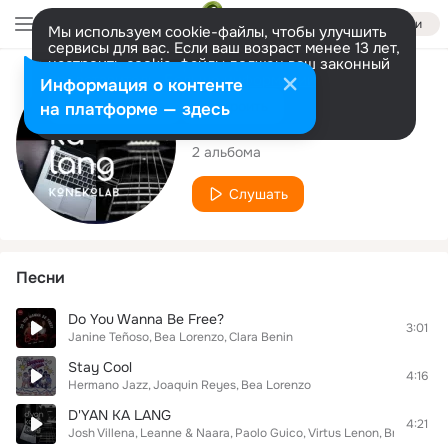
Войти
Мы используем cookie-файлы, чтобы улучшить
сервисы для вас. Если ваш возраст менее 13 лет,
настроить cookie-файлы должен ваш законный
представитель.
Больше информации
Исполнитель
Информация о контенте
Разрешить все
Настроить
на платформе — здесь
Bea Lorenzo
2 альбома
Слушать
Песни
Do You Wanna Be Free?
3:01
Janine Teñoso
Bea Lorenzo
Clara Benin
Stay Cool
4:16
Hermano Jazz
Joaquin Reyes
Bea Lorenzo
D'YAN KA LANG
4:21
Josh Villena
Leanne & Naara
Paolo Guico
Virtus Lenon
Brad Coron