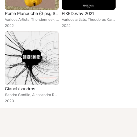
Rome Manouche (Gipsy Swing Selection)
FIXED.wav 2021
Various Artists, Thundermeek, Moreno Viglione, Gabriele Giovannini, Alessandro Russo, Nicola Puglielli
Various artists, Theodoros Karkatselas, Chin Ting Chan, Fabio Grandinetti, Diego Ratto, Sarah Keirle, Leo Cicala, Alessandro Rus...
2022
2022
Gianobisandros
Sandro Gentile, Alessandro Russo
2020