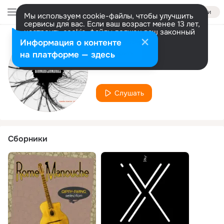
Войти
Мы используем cookie-файлы, чтобы улучшить
сервисы для вас. Если ваш возраст менее 13 лет,
настроить cookie-файлы должен ваш законный
представитель.
Больше информации
Информация о контенте
Исполнитель
Разрешить все
Настроить
на платформе — здесь
Alessandro Russo
Слушать
Сборники