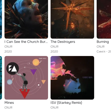
I Can See the Church Burning Through the Binoculars
The Destroyers
Burning
CNJR
CNJR
CNJR
2020
2020
Сингл
2
Mines
ISV (Starkey Remix)
CNJR
CNJR