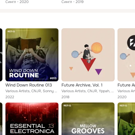
Сингл
2020
Сингл
2019
Wind Down Routine 013
Future Archive, Vol. 1
Future Ar
Various Artists, CNJR, Sonny Lover Boy, Upper Regions, Bobryuko, Pete Rann, Xanga, Aziz Roshdy, KidEquip, Purple Wizard, Haunted...
Various Artists, CNJR, Yppah, Rome In Reverse, VOLO, NOTME, Arms and Sleepers, Blockhead, Marley Carroll, Little People, AAMAR, ...
2022
2018
2020