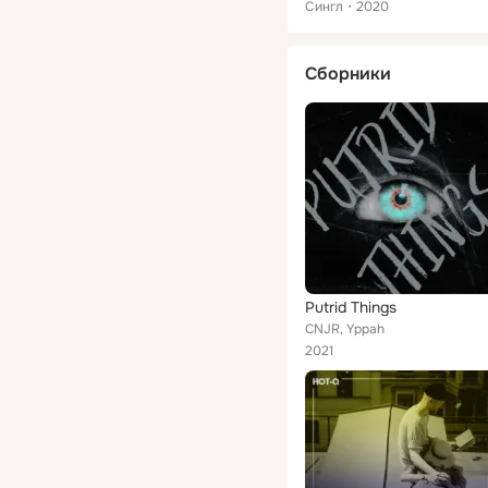
Сингл
2020
Сборники
Putrid Things
CNJR, Yppah
2021