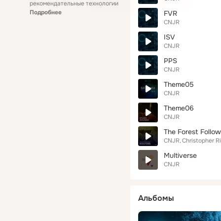
рекомендательные технологии
Подробнее
FVR
CNJR
ISV
CNJR
PPS
CNJR
Theme05
CNJR
Theme06
CNJR
The Forest Follo
CNJR
Christopher R
Multiverse
CNJR
Альбомы