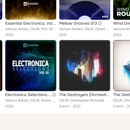
Essential Electronica, Vol. 13
Mellow Grooves 013
Wind Do
Man, Pasha Máxima, Rp & Keef, Dj Athan', mömö, M.A.T.I., Tas, Ricoch3t, Shades of Thunder, Effin...
Various Artists, CNJR, M.R. Shajarian, Jacob, Linden Jay, My Secret Garden, Cay-T, WHO AM I, PLÜM, JABOK, The Last Concorde, Nez...
Various Artists, CNJR, Dzhef, Styiler, Mandarin Plaza, Somastream, Marsel Fuze, Enigmo, Coastal, Luis A. Moreno, David Chust, Sm...
2022
2021
2022
Electronica Selections, Vol. 01
The Destroyers (Orchestral Edit)
armour, Dubh, ...
Various Artists, CNJR, Anton RtUt, Sulk Rooms, Shane Fontane, Ildrealex, Two-Weeks, Cay-T, Electrobalearic, Claudio Giusti, Mist...
CNJR, Christopher Richards
CNJR, Chr
2022
Сингл
2021
Сингл
2