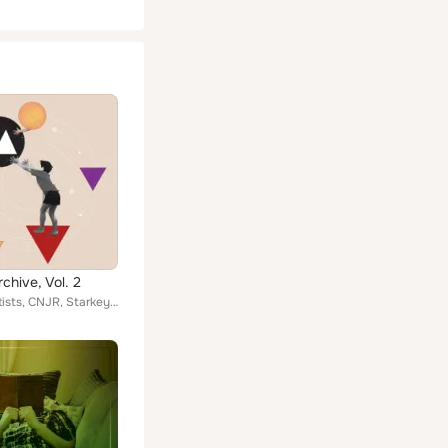
chive, Vol. 2
Various Artists, CNJR, Starkey, Yppah, Natasha Kmeto, Kognitif, NOTME, Arms and Sleepers, Michal Menert, Asta Hiroki, Daily Brea...