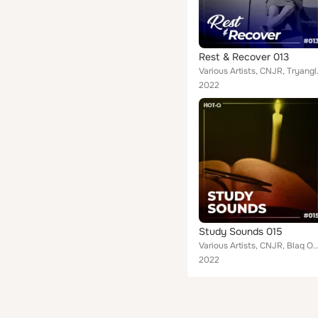
Rest & Recover 013
Various Artists, CNJR, Tryangle 
2022
Study Sounds 015
Various Artists, CNJR, Blaq Owl, Two-Weeks, Raul Matis, Dan Couper, Electrobalearic, Beats Circuit, M21, Nezvil, L
2022