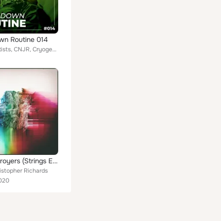
wn Routine 014
Various Artists, CNJR, Cryogenics, Modern Zulu, Erik Jackson, BeatMatt, Ronees, A Plain White Wrapper, Vibe Shock, Pete Rann, DJ...
The Destroyers (Strings Edit)
istopher Richards
020