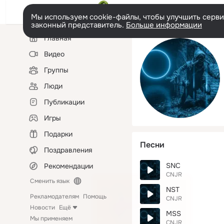
Мы используем cookie-файлы, чтобы улучшить сервис
законный представитель.
Больше информации
Левая
Главная
колонка
Видео
Группы
Люди
Публикации
Игры
Подарки
Песни
Поздравления
SNC
Рекомендации
CNJR
Сменить язык
NST
Рекламодателям
Помощь
CNJR
Новости
Ещё
MSS
Мы применяем
CNJR