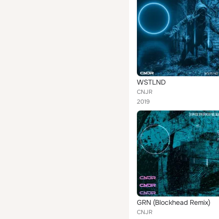
WSTLND
CNJR
2019
GRN (Blockhead Remix)
CNJR