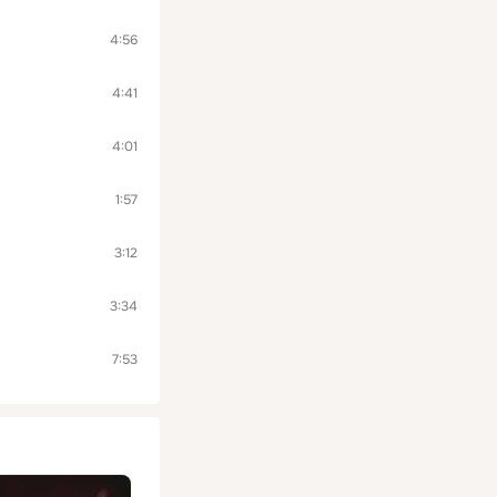
4:56
4:41
4:01
1:57
3:12
3:34
7:53