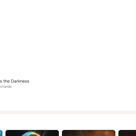
ws the Darkness
ichards