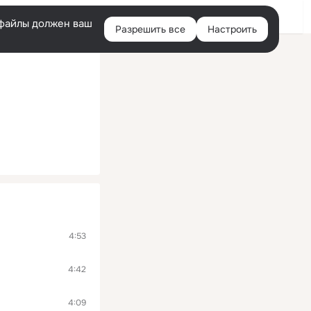
Помощь
Войти
й
e-файлы должен ваш
Разрешить все
Настроить
Правая
колонка
4:53
4:42
4:09