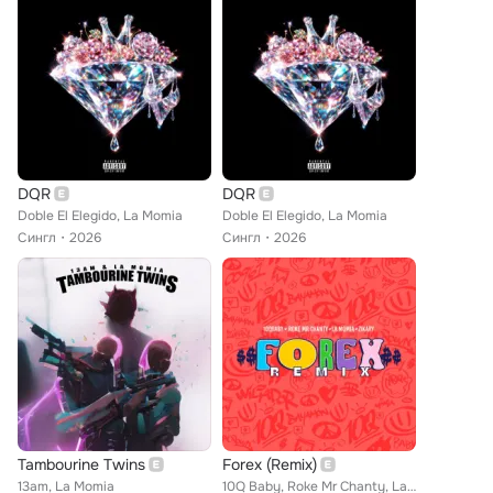
DQR
DQR
Doble El Elegido, La Momia
Doble El Elegido, La Momia
Сингл
2026
Сингл
2026
Tambourine Twins
Forex (Remix)
13am, La Momia
10Q Baby, Roke Mr Chanty, La Momia feat. Zikary