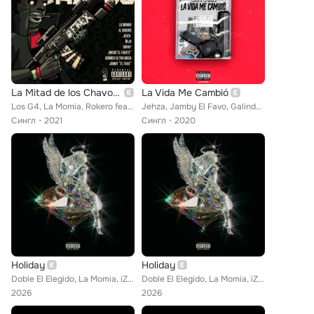
La Mitad de los Chavos (Remix)
La Vida Me Cambió
Los G4, La Momia, Rokero feat. Jehza, Ñejo, Jamby El Favo, El Jincho, Quimico Ultra Mega, Brray
Jehza, Jamby El Favo, Galindo Again feat. La Momia
Сингл
2021
Сингл
2020
Holiday
Holiday
Doble El Elegido, La Momia, iZaak, Hades66
Doble El Elegido, La Momia, iZaak, Hades66
2026
2026