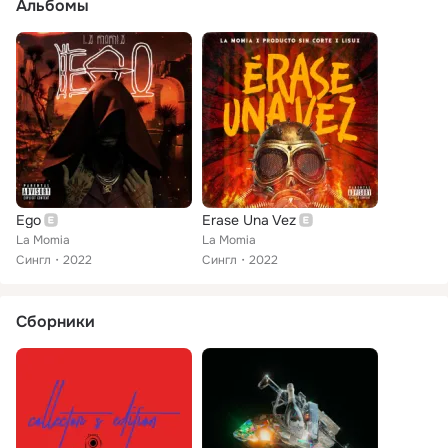
Альбомы
Ego
Erase Una Vez
La Momia
La Momia
Сингл
2022
Сингл
2022
Сборники