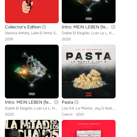
Collector's Edition
Intro: MEIN LEBEN (feat. Ñengo Flow, iZaak, Juanka, Mvchoo23, Omy de Oro, Noriel, Jouseph Yadiel, La Momia, Baby Johnny, Kendo K...
Various Artists, Lele El Arma Secreta, Hebreo, Benny Benni, Juanka, Delirious, Yomo, Lyan feat. Endo, Osquel, Polaco, Naldo, La ...
Doble El Elegido, Luar La L, Hades66, Hanzel La H feat. Baby Johnny, Jouseph Yadiel, Juanka, Kendo Kaponi, La Momia, Mvchoo23, N...
2019
2025
Intro: MEIN LEBEN (feat. Ñengo Flow, iZaak, Juanka, Mvchoo23, Omy de Oro, Noriel, Jouseph Yadiel, La Momia, Baby Johnny, Kendo K...
Pasta
Doble El Elegido, Luar La L, Hades66, Hanzel La H feat. Baby Johnny, Jouseph Yadiel, Juanka, Kendo Kaponi, La Momia, Mvchoo23, N...
Los G4, La Momia, Jey G feat. Sinfonico
2025
Сингл
2021