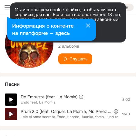
Войти
Мы используем cookie-файлы, чтобы улучшить
сервисы для вас. Если ваш возраст менее 13 лет,
настроить cookie-файлы должен ваш законный
представитель.
Больше информации
Исполнитель
Информация о контенте
Разрешить все
Настроить
на платформе — здесь
La Momia
2 альбома
Слушать
Песни
De Embuste (feat. La Momia)
3:02
Endo
feat.
La Momia
Prum 2.0 (feat. Osquel, La Momia, Mr. Perez & Chama)
9:40
Lele el arma secreta
Endo
Hebreo
Juanka
Yomo
Lyan
feat.
Osquel