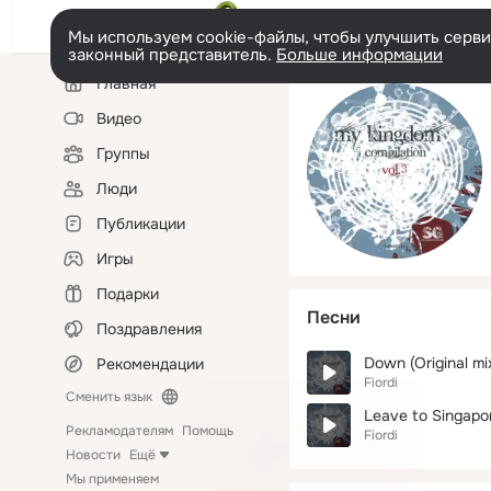
Мы используем cookie-файлы, чтобы улучшить сервис
законный представитель.
Больше информации
Левая
Главная
колонка
Видео
Группы
Люди
Публикации
Игры
Подарки
Песни
Поздравления
Down (Original mi
Рекомендации
Fiordi
Сменить язык
Leave to Singapor
Рекламодателям
Помощь
Fiordi
Новости
Ещё
Мы применяем