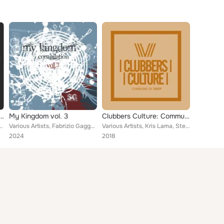
ersation, Vol. 12: Different Melody Of Deep House
My Kingdom vol. 3
Clubbers Culture: Commune Of Deep
pSoundExpress, George Horn, Mario Franca, MadeNi, Arnaldo Miranda, Groovebound,...
Various Artists, Fabrizio Gaggelli, Fiordi, Werner Niedermeier, Francesco Carmignani, Jean charles sonic
Various Artists, Kris Lama, Steven Doyle, Warme Daan, Mark Fingaprint, Groovebound, DJ Noby, PulpTalks, Fiordi, Ben Kanaris, Ome...
2024
2018