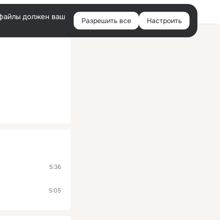
Помощь
Войти
й
e-файлы должен ваш
Разрешить все
Настроить
Правая
колонка
5:36
5:05