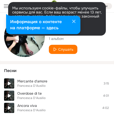
Войти
Мы используем cookie-файлы, чтобы улучшить
сервисы для вас. Если ваш возраст менее 13 лет,
настроить cookie-файлы должен ваш законный
представитель.
Больше информации
Исполнитель
Информация о контенте
Разрешить все
Настроить
на платформе — здесь
Francesca D'Ausilio
1 альбом
Слушать
Песни
Mercante d'amore
3:15
Francesca D'Ausilio
Overdose di te
4:01
Francesca D'Ausilio
Ancora viva
4:02
Francesca D'Ausilio