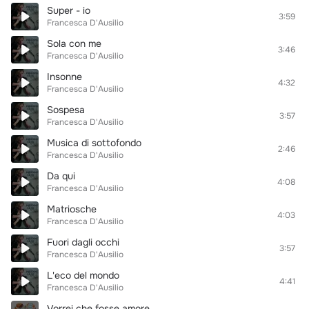
Super - io
3:59
Francesca D'Ausilio
Sola con me
3:46
Francesca D'Ausilio
Insonne
4:32
Francesca D'Ausilio
Sospesa
3:57
Francesca D'Ausilio
Musica di sottofondo
2:46
Francesca D'Ausilio
Da qui
4:08
Francesca D'Ausilio
Matriosche
4:03
Francesca D'Ausilio
Fuori dagli occhi
3:57
Francesca D'Ausilio
L'eco del mondo
4:41
Francesca D'Ausilio
Vorrei che fosse amore