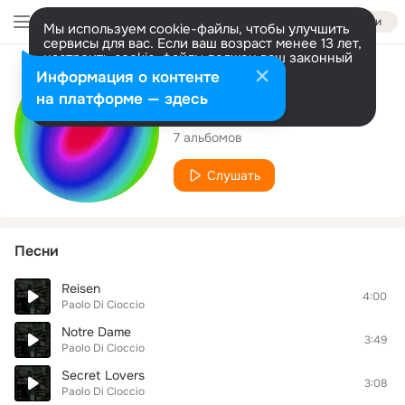
Войти
Мы используем cookie-файлы, чтобы улучшить
сервисы для вас. Если ваш возраст менее 13 лет,
настроить cookie-файлы должен ваш законный
представитель.
Больше информации
Исполнитель
Информация о контенте
Разрешить все
Настроить
на платформе — здесь
Paolo Di Cioccio
7 альбомов
Слушать
Песни
Reisen
4:00
Paolo Di Cioccio
Notre Dame
3:49
Paolo Di Cioccio
Secret Lovers
3:08
Paolo Di Cioccio