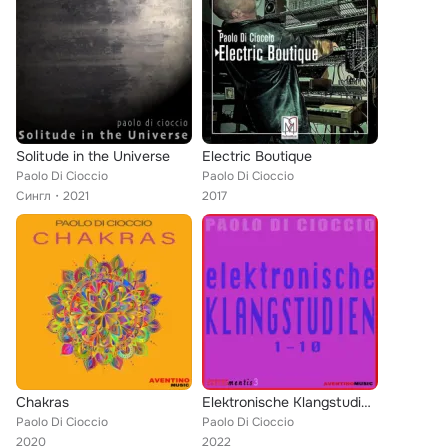
Solitude in the Universe
Electric Boutique
Paolo Di Cioccio
Paolo Di Cioccio
Сингл
2021
2017
Chakras
Elektronische Klangstudien (1-10)
Paolo Di Cioccio
Paolo Di Cioccio
2020
2022