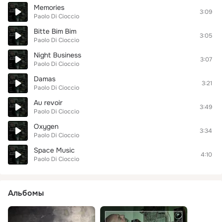
Memories
3:09
Paolo Di Cioccio
Bitte Bim Bim
3:05
Paolo Di Cioccio
Night Business
3:07
Paolo Di Cioccio
Damas
3:21
Paolo Di Cioccio
Au revoir
3:49
Paolo Di Cioccio
Oxygen
3:34
Paolo Di Cioccio
Space Music
4:10
Paolo Di Cioccio
Альбомы