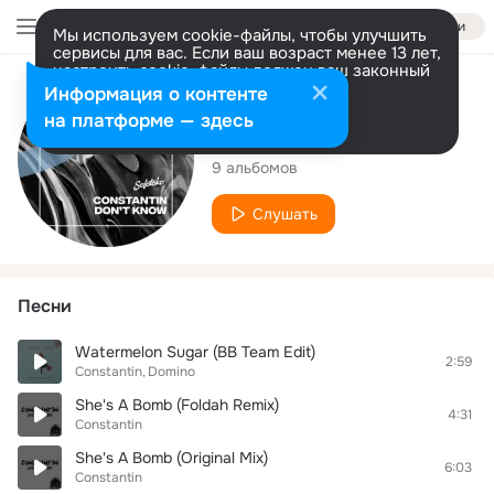
Войти
Мы используем cookie-файлы, чтобы улучшить
сервисы для вас. Если ваш возраст менее 13 лет,
настроить cookie-файлы должен ваш законный
представитель.
Больше информации
Исполнитель
Информация о контенте
Разрешить все
Настроить
на платформе — здесь
Constantin
9 альбомов
Слушать
Песни
Watermelon Sugar (BB Team Edit)
2:59
Constantin
Domino
She's A Bomb (Foldah Remix)
4:31
Constantin
She's A Bomb (Original Mix)
6:03
Constantin