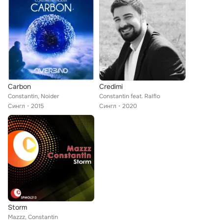
Carbon
Credimi
Constantin, Noider
Constantin feat. Ralflo
Сингл
2015
Сингл
2020
Storm
Mazzz, Constantin