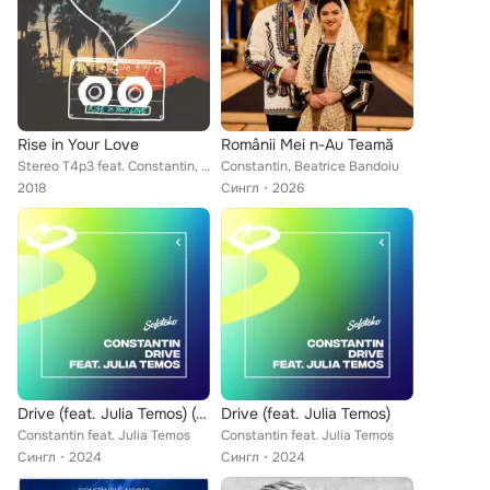
Rise in Your Love
Românii Mei n-Au Teamă
Stereo T4p3 feat. Constantin, Mac Lister
Constantin, Beatrice Bandoiu
2018
Сингл
2026
Drive (feat. Julia Temos) (Extended Mix)
Drive (feat. Julia Temos)
Constantin feat. Julia Temos
Constantin feat. Julia Temos
Сингл
2024
Сингл
2024