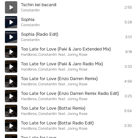
Tschin kei bacardi
2:55
Constantin
Sophia
5:28
Constantin
Sophia (Radio Edit)
3:01
Constantin
Too Late for Love (Paki & Jaro Extended Mix)
6:18
Hardbros
Constantin
feat.
Jonny Rose
Too Late for Love (Paki & Jaro Radio Mix)
3:33
Hardbros
Constantin
feat.
Jonny Rose
Too Late for Love (Enzo Darren Remix)
4:56
Hardbros
Constantin
feat.
Jonny Rose
Too Late for Love (Enzo Darren Remix Radio Edit)
3:25
Hardbros
Constantin
feat.
Jonny Rose
Too Late for Love (Bottai Remix)
5:54
Hardbros
Constantin
feat.
Jonny Rose
Too Late for Love (Bottai Radio Edit)
3:30
Hardbros
Constantin
feat.
Jonny Rose
Too Late for Love