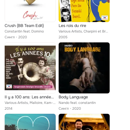
Crush (BB Team Edit)
Les rois du rire
Constantin feat. Domino
Various Artists, Charpini et Brancato, Jean Rigaux, Robert Rocca, Raymond Souplex, Georges Chepfer, Fernand Raynaud, Claude Véga...
Сингл
2020
2005
Il y a 100 ans: Les années 10
Body Language
Various Artists, Malloire, Kam-Hill, Berthe Sylva, Guy Berry, Carvey, Les Enard's, José Lanzone, Nibor, Noté, Fred Gouin, Polin,...
Nando feat. constantin
2014
Сингл
2020