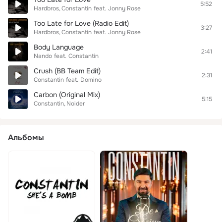
5:52
Hardbros
Constantin
feat.
Jonny Rose
Too Late for Love (Radio Edit)
3:27
Hardbros
Constantin
feat.
Jonny Rose
Body Language
2:41
Nando
feat.
Constantin
Crush (BB Team Edit)
2:31
Constantin
feat.
Domino
Carbon (Original Mix)
5:15
Constantin
Noider
Альбомы