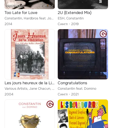
Too Late for Love
2U (Extended Mix)
Constantin, Hardbros feat. Jonny Rose
ESH, Constantin
2014
Сингл
2019
Les jours heureux de la Libération: Les 100 plus belles chansons (1944-2004)
Congratulations
Various Artists, Jane Chacun, Marlène Dietrich, Lily Fayol, Guy Berry, Ninette Noël, Gisèle Reille, Patrice & Mario, Nick Power,...
Constantin feat. Domino
2004
Сингл
2021