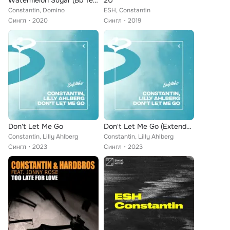
Watermelon Sugar (Bb Team Edit)
2U
Constantin, Domino
ESH, Constantin
Сингл
2020
Сингл
2019
Don't Let Me Go
Don't Let Me Go (Extended Mix)
Constantin, Lilly Ahlberg
Constantin, Lilly Ahlberg
Сингл
2023
Сингл
2023