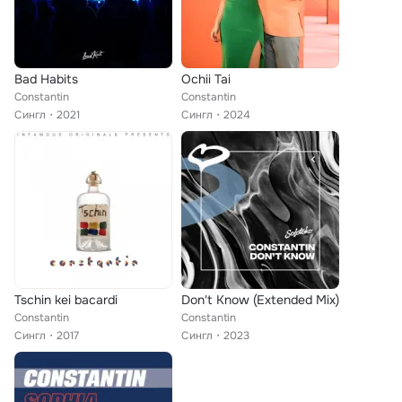
Bad Habits
Ochii Tai
Constantin
Constantin
Сингл
2021
Сингл
2024
Tschin kei bacardi
Don't Know (Extended Mix)
Constantin
Constantin
Сингл
2017
Сингл
2023