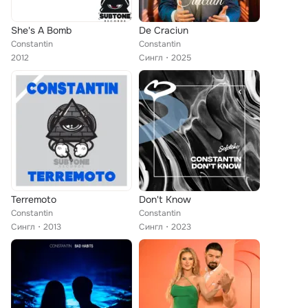
She's A Bomb
De Craciun
Constantin
Constantin
2012
Сингл
2025
Terremoto
Don't Know
Constantin
Constantin
Сингл
2013
Сингл
2023