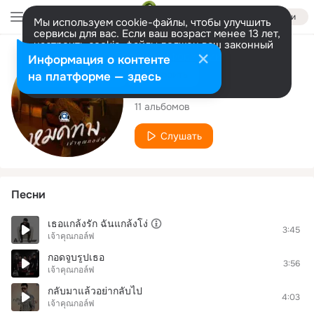
Войти
Мы используем cookie-файлы, чтобы улучшить
сервисы для вас. Если ваш возраст менее 13 лет,
настроить cookie-файлы должен ваш законный
представитель.
Больше информации
Исполнитель
Информация о контенте
Разрешить все
Настроить
на платформе — здесь
เจ้าคุณกอล์ฟ
11 альбомов
Слушать
Песни
เธอแกล้งรัก ฉันแกล้งโง่
3:45
เจ้าคุณกอล์ฟ
กอดจูบรูปเธอ
3:56
เจ้าคุณกอล์ฟ
กลับมาแล้วอย่ากลับไป
4:03
เจ้าคุณกอล์ฟ