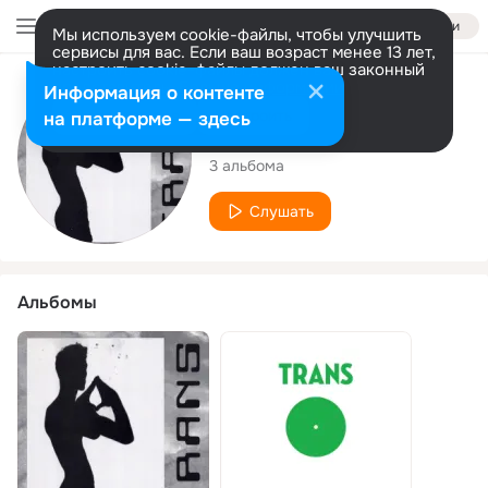
Войти
Мы используем cookie-файлы, чтобы улучшить
сервисы для вас. Если ваш возраст менее 13 лет,
настроить cookie-файлы должен ваш законный
представитель.
Больше информации
Исполнитель
Информация о контенте
Разрешить все
Настроить
на платформе — здесь
Trans
3 альбома
Слушать
Альбомы